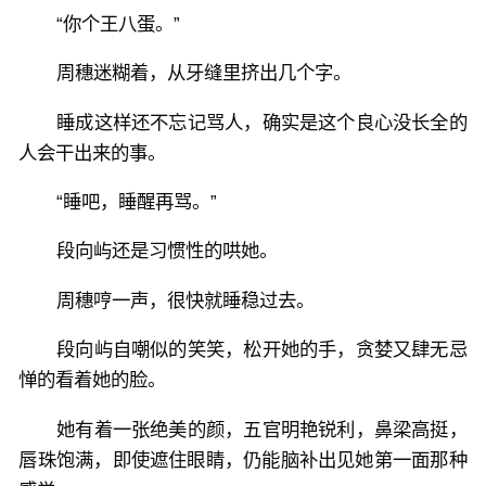
“你个王八蛋。”
周穗迷糊着，从牙缝里挤出几个字。
睡成这样还不忘记骂人，确实是这个良心没长全的
人会干出来的事。
“睡吧，睡醒再骂。”
段向屿还是习惯性的哄她。
周穗哼一声，很快就睡稳过去。
段向屿自嘲似的笑笑，松开她的手，贪婪又肆无忌
惮的看着她的脸。
她有着一张绝美的颜，五官明艳锐利，鼻梁高挺，
唇珠饱满，即使遮住眼睛，仍能脑补出见她第一面那种