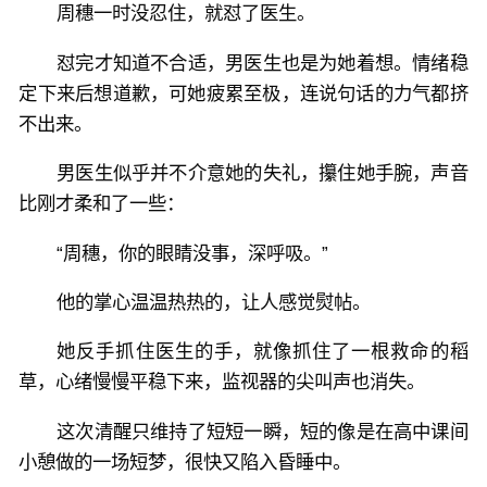
周穗一时没忍住，就怼了医生。
怼完才知道不合适，男医生也是为她着想。情绪稳
定下来后想道歉，可她疲累至极，连说句话的力气都挤
不出来。
男医生似乎并不介意她的失礼，攥住她手腕，声音
比刚才柔和了一些：
“周穗，你的眼睛没事，深呼吸。”
他的掌心温温热热的，让人感觉熨帖。
她反手抓住医生的手，就像抓住了一根救命的稻
草，心绪慢慢平稳下来，监视器的尖叫声也消失。
这次清醒只维持了短短一瞬，短的像是在高中课间
小憩做的一场短梦，很快又陷入昏睡中。