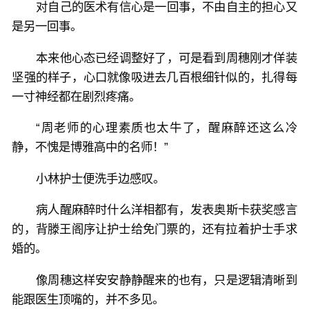
对自己的医术有信心是一回事，不由自主的担心又
是另一回事。
本来他心态已经调整好了，可是看到周穗刚才佯装
坚强的样子，心口就像吸进去几百根细针似的，扎得每
一寸神经都在剧烈疼痛。
“周老师的心理素质也太牛了，醒麻醉还这么冷
静，不愧是博雅高中的名师！”
小林护士便洗手边感叹。
病人醒麻醉时什么洋相都有，发表奥斯卡获奖感言
的，背滕王阁序让护士给免门票的，还有拉着护士手求
婚的。
像周穗这样安安静静醒来的也有，只是逻辑清晰到
能跟医生顶嘴的，并不多见。