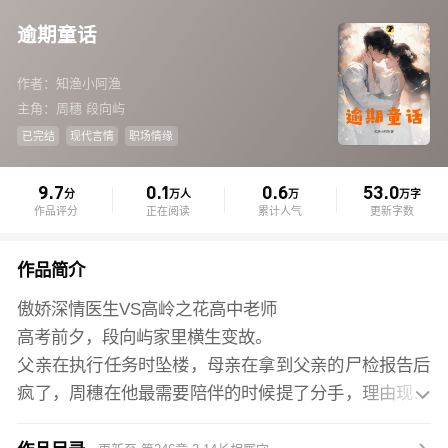
逾期童话
作者：知渔小阿渔
主角：周穗 段向屿
已完结
现代言情
职场情缘
9.7
0.1
0.6
53.0
分
万人
万
万字
作品评分
正在阅读
累计人气
更新字数
作品简介
傲娇深情医生VS高岭之花高中老师
高考前夕，段向屿家里横生变故。
父亲在执行任务时坠楼，母亲在拿到父亲的尸检报告后
疯了，周穗在他最需要陪伴的时候提了分手，理由现实

到令人胆寒：