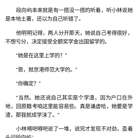
段向屿本来就是有一搭没一搭的听着，听小林说她
是本地土著，还以为自己听错了。
他明明记得，两人分开那天，她说自己考得很好，
不想亏分，决定接受全额奖学金出国留学的。
“她是在这里上学的？”
“恩，就京港师范大学的。”
“你确定？”
“当然。她还说自己其实是个学渣，因为户口在外
地，回原籍考咱这里能容易些。真是谦虚哈，她要是学
渣，那我就成学沫了。”
小林嘚吧嘚吧说了一堆，说完才发现不对劲，歪着
头问段向屿：