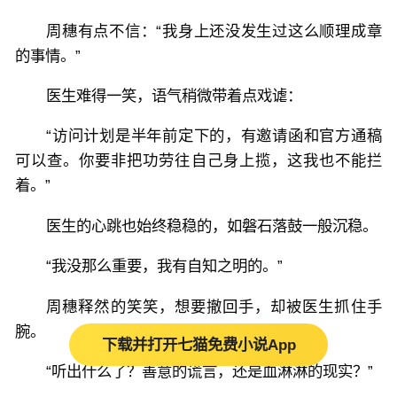
周穗有点不信：“我身上还没发生过这么顺理成章
的事情。”
医生难得一笑，语气稍微带着点戏谑：
“访问计划是半年前定下的，有邀请函和官方通稿
可以查。你要非把功劳往自己身上揽，这我也不能拦
着。”
医生的心跳也始终稳稳的，如磐石落鼓一般沉稳。
“我没那么重要，我有自知之明的。”
周穗释然的笑笑，想要撤回手，却被医生抓住手
腕。
下载并打开七猫免费小说App
“听出什么了？善意的谎言，还是血淋淋的现实？”