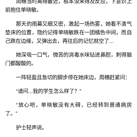
周穗当时离得最近，根本没来得及反应，下意识上
前抱住单晓敏。
那天的雨幕又细又密，激起一场热雾，她看不清气
垫床的位置，隐约记得单晓敏跌在一团橘色中间，而自
己跌在边缘，又弹出去，再往后的记忆就空了...
她深吸一口气，微苦的消毒水味钻进鼻腔，刺得脑
门都酸酸的。
一阵轻盈且急切的脚步停在她床边，周穗赶紧问：
“请问...我的学生怎么样了？”
“放心吧，单晓敏没有大碍，已经转到普通病房
了。”
护士轻声说。