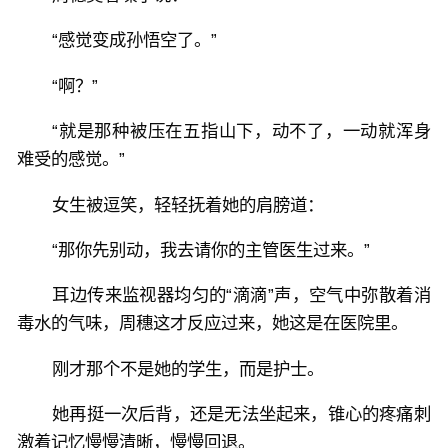
爱你的事什么都做，爱你的话一句不说
看两只嘴硬的死鸭子极限拉扯
“感觉变成孙悟空了。”
“啊？”
“就是那种被压在五指山下，动不了，一动就浑身
难受的感觉。”
女生被逗笑，轻轻抚着她的肩膀道：
“那你先别动，我去请你的主管医生过来。”
耳边传来监视器均匀的“滴滴”声，空气中弥散着消
毒水的气味，周穗这才反应过来，她这是在医院里。
刚才那个不是她的学生，而是护士。
她再挺一次后背，还是无法坐起来，锥心的疼痛刺
激着记忆慢慢清晰，慢慢回退。