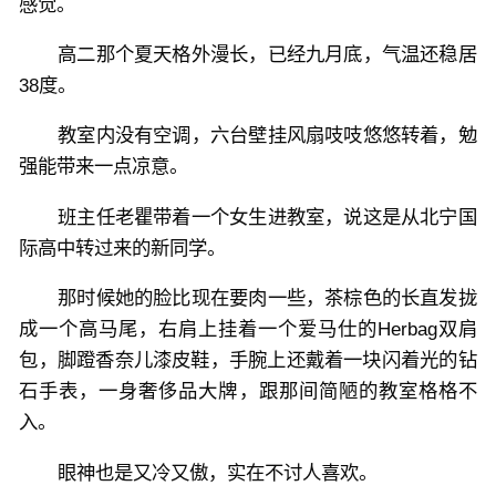
感觉。
高二那个夏天格外漫长，已经九月底，气温还稳居
38度。
教室内没有空调，六台壁挂风扇吱吱悠悠转着，勉
强能带来一点凉意。
班主任老瞿带着一个女生进教室，说这是从北宁国
际高中转过来的新同学。
那时候她的脸比现在要肉一些，茶棕色的长直发拢
成一个高马尾，右肩上挂着一个爱马仕的Herbag双肩
包，脚蹬香奈儿漆皮鞋，手腕上还戴着一块闪着光的钻
石手表，一身奢侈品大牌，跟那间简陋的教室格格不
入。
眼神也是又冷又傲，实在不讨人喜欢。