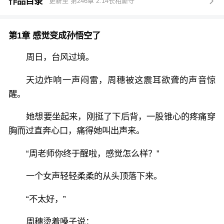
你知道的，我这人吃不了一点苦。
作品目录
更新至 第246章 2.14长相厮守

段向屿放周穗走了，此后长达十年，两人再无交集。
再度重逢是在手术床上。
第1章 感觉变成孙悟空了
周穗为保护学生而坠楼，生命垂危，段向屿是她的主管
医生。
周日，台风过境。
在她昏迷期间，他为她付手术费，安置学生，怒怼未婚
天边炸响一声闷雷，周穗被这震耳欲聋的声音惊
夫，对抗网络暴力。
醒。
得知真相后，周穗有些惊诧。
以段向屿小心眼的个性，应该制造医疗事故让她死得悄
她想要坐起来，刚挺了下后背，一股锥心的疼痛穿
无声息才对。
胸而过直奔心口，痛得她叫出声来。
周穗问，你不恨我吗？
“周老师你终于醒啦，感觉怎么样？”
段向屿答：恨。所以想救活你，养好你，然后慢慢杀。
周穗释然地笑笑，勾着他的腰带说：
一个女声轻轻柔柔的从头顶落下来。
我对当初的选择一点都不后悔，你千万不要心软原谅
我，更不要再爱上我。
“不太好，”
*
周穗烫着嗓子说：