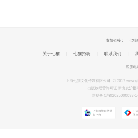
友情链接：
七猫
关于七猫
|
七猫招聘
|
联系我们
|
客服电话
上海七猫文化传媒有限公司 © 2017 www.qimao.c
出版物经营许可证 新出发沪批字第Y7
网视备 (沪)0202500009