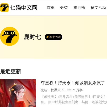
首页
分类
排行榜
征文活动
鹿时七
本书作者
最近更新
夺皇权！持天令！倾城嫡女杀疯了
完结
权谋天下
32.71万字
【虐渣爽文+宅斗宫斗+美强惨男主+团宠女
宫。 腹中胎儿被生生剖出，与她一道被烈火