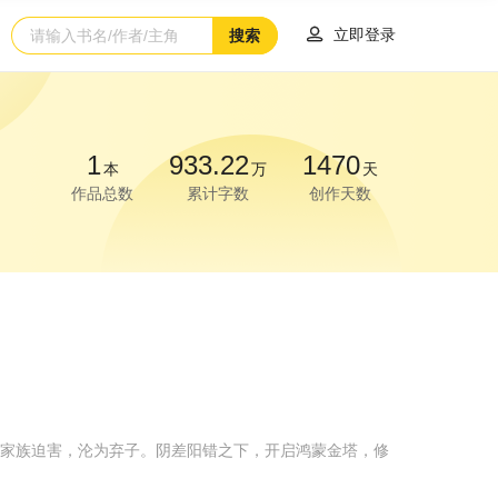

立即登录
搜索
1
933.22
1470
本
万
天
作品总数
累计字数
创作天数
被家族迫害，沦为弃子。阴差阳错之下，开启鸿蒙金塔，修