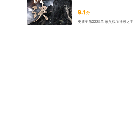
9.1
分
更新至
第3335章 家父战血神殿之