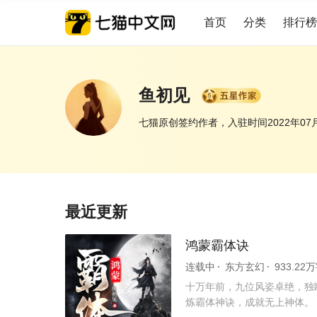
首页
分类
排行榜
鱼初见
七猫原创签约作者，入驻时间2022年07
最近更新
鸿蒙霸体诀
连载中
东方玄幻
933.22
十万年前，九位风姿卓绝，独
炼霸体神诀，成就无上神体。