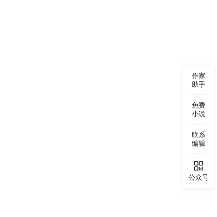
声的叫道：“老板，我已经是射击冠军了，如果有外星人想要
：“光有好枪法肯定不够，你还得找一帮够劲儿的伙计……”
” ………… 这是一个影视剧大串联的故事，漫威电影做
作家
助手
免费
小说
联系
编辑

公众号