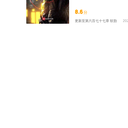
是那活下来的吧？” 放下报
跟我们打仗，我能活下去吗？
8.6
分
李维砸吧着嘴坐下来，看着报
主线，主角开挂收人组建一支
更新至
第六百七十七章 软肋
20