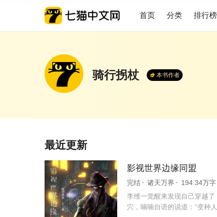
首页
分类
排行榜
骑行拐杖
本书作者
最近更新
影视世界边缘同盟
完结
诸天万界
194.34万字
李维一觉醒来发现自己穿越了
穴，喃喃自语的说道：“变种