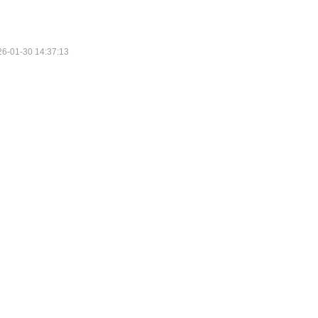
纸看着自己的农夫老板约翰·兰博领着一个女孩儿骑马归来，李维站起来大
” 约翰·兰博骑在马上看着突然发神经的李维，歪着中风般的嘴角沉声说道
纸上的内容，喃喃自语的说道：“够劲儿的伙计？我上哪儿找够劲儿的伙计？
边缘人联盟，开开心心拯救世界，顺便自己求活路的故事。
26-01-30 14:37:13