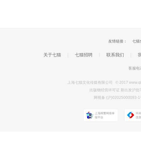
友情链接：
七猫
关于七猫
|
七猫招聘
|
联系我们
|
客服电话
上海七猫文化传媒有限公司 © 2017 www.qimao.c
出版物经营许可证 新出发沪批字第Y7
网视备 (沪)0202500009