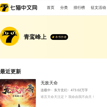
首页
分类
排行榜
征文活动
青鸾峰上
本书作者
最近更新
无敌天命
连载中
东方玄幻
473.02万字
谁言天命天注定？ 我命由我不由天！