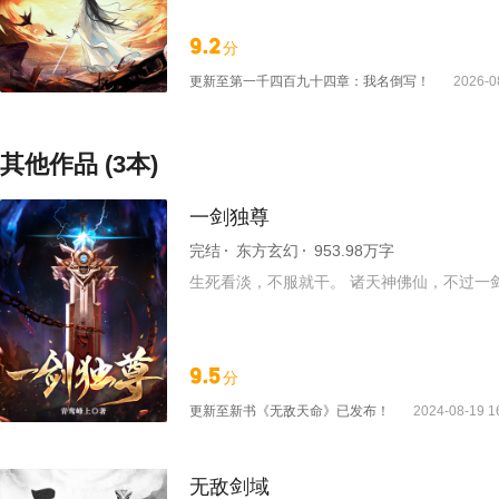
9.2
分
更新至
第一千四百九十四章：我名倒写！
2026-0
其他作品 (3本)
一剑独尊
完结
东方玄幻
953.98万字
生死看淡，不服就干。 诸天神佛仙，不过一
9.5
分
更新至
新书《无敌天命》已发布！
2024-08-19 1
无敌剑域