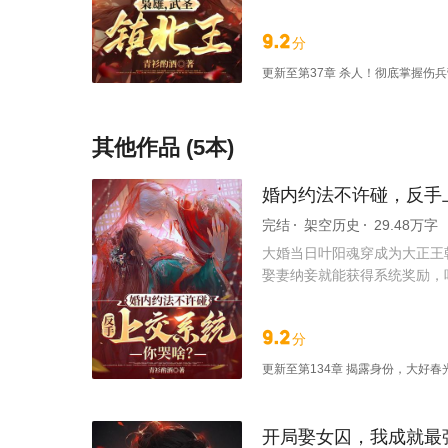
9.2
分
更新至
第37章 杀人！彻底掌握伤
其他作品 (5本)
婚内约法不许碰，反手
完结
架空历史
29.48万字
大婚当日叶阳魂穿成为大正王
娶妻纳妾就能获得系统奖励，
离，把人给阳儿送去！” “太
迎娶：镇北将军之女裴良玉！
9.2
分
平乱世，诛蛮夷！一路横推，
更新至
第134章 揭露身份，大好春
开局娶女囚，我成就最