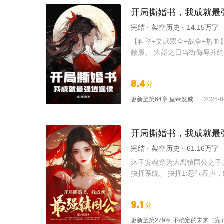
开局撕婚书，我成就最
完结
架空历史
14.15万字
【科举+文武双全+战争+热
敝履。 大婚之日当街侮辱并约
夫君，那就要恪守夫道，绝不
觉醒无双词条系统： 文圣（
8.4
分
春） 词条加身，千古名篇如
敌军胆寒：撼山易，撼沈叙难
更新至
第64章 皇帝发威
2025-0
开局撕婚书，我成就最
完结
架空历史
61.16万字
沐子安魂穿为大离镇国公之子
抉择系统。 抉择1:忍气吞声
书。 “叮！恭喜宿主做出抉择
云！” “叮！恭喜宿主做出抉择
9.1
分
情？只会影响我拔刀的速度！
更新至
第279章 不确定的未来（完