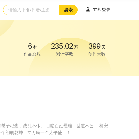

立即登录
搜索
6
235.02
399
本
万
天
作品总数
累计字数
创作天数
鞑子犯边，战乱不休。 目睹百姓罹难，世道不公！ 柳安
一个朗朗乾坤！立万民一个太平盛世！