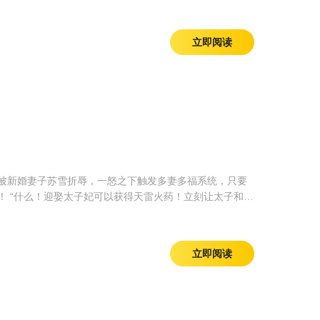
立即阅读
被新婚妻子苏雪折辱，一怒之下触发多妻多福系统，只要
 “什么！迎娶太子妃可以获得天雷火药！立刻让太子和
娶：礼部尚书之女苏雪！奖励黄金百万！” “叮咚！恭喜宿主
！奖励宿主伏虎之力，霸王之勇！” 从此洒良种，练强军，
立即阅读