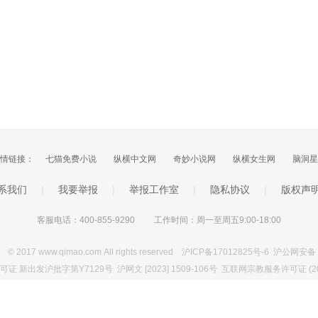
情链接：
七猫免费小说
纵横中文网
奇妙小说网
纵横女生网
脑洞星
系我们
|
我要举报
|
举报工作室
|
隐私协议
|
版权声
客服电话：400-855-9290
工作时间：周一至周五9:00-18:00
7 www.qimao.com All rights reserved
沪ICP备17012825号-6
沪公网安备 3
 新出发沪批字第Y7129号 沪网文 [2023] 1509-106号 互联网宗教服务许可证 (202
)02025000093-1号 广播电视节目制作经营许可证 (沪)字第04030号 沪ICP证：沪B2-2