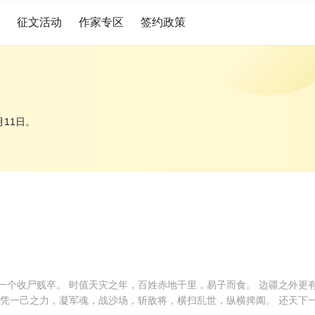
征文活动
作家专区
签约政策
月11日。
展开

一个收尸贱卒。 时值天灾之年，百姓赤地千里，易子而食。 边疆之外更有
此凭一己之力，凝军魂，战沙场，斩敌将，横扫乱世，纵横捭阖。 还天下