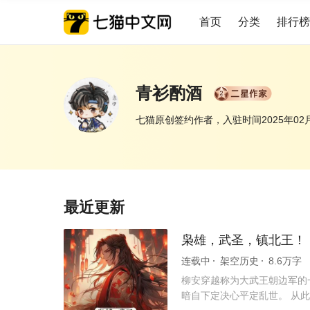
首页
分类
排行榜
青衫酌酒
七猫原创签约作者，入驻时间2025年02
最近更新
枭雄，武圣，镇北王！
连载中
架空历史
8.6万字
柳安穿越称为大武王朝边军的
暗自下定决心平定乱世。 从