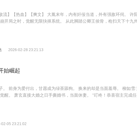
敌流】【热血】【爽文】 大胤末年，内有奸佞当道，外有强敌环伺。 许
天崩开局之时，觉醒无限抉择系统。 从此脚踏公卿王侯骨，枪扫天下十九州
达
2026-02-28 23:21:13
开始崛起
子。 前身为爱付出，甘愿成为绿茶舔狗。 换来的却是当面羞辱。 柳如雪
觉醒。 萧玄直接大婚之日手撕婚书，当面休妻。 “叮咚！恭喜宿主完成任务！
黄阶下品功法：流云剑法。” “任务奖励：二品法宝：聚灵玉佩。” “任务奖励：
世，只手遮天，成就大武仙帝！
-02-05 23:21:02