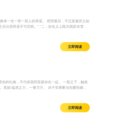
能换来一生一世一双人的承诺。 然而最后，不过是被弃之如
之后分房而居不可叨扰。” “二：你名义上既为我苏沐雪的
不可阻拦，和离之际你净身出户，不可纠缠。” 一怒一下，
沙场征战） 医仙，（华夏名医真传，悬壶济世，妙手回
下才气一石，沈叙独占十二斗，天下读书人倒欠他两斗。
立即阅读
受你的礼物，不代表我同意跟你在一起。 一怒之下，触发
断。奖励:猛虎之力，一拳万斤。 沐子安果断当街撕毁婚
士贾诩。” “叮！恭喜宿主做出抉择！召唤三国常胜将军赵
斩匈奴，封狼居胥，饮马翰海，成就最强镇国公。 沐子安：爱
立即阅读