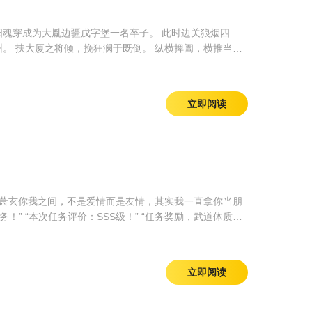
阳魂穿成为大胤边疆戊字堡一名卒子。 此时边关狼烟四
。 扶大厦之将倾，挽狂澜于既倒。 纵横捭阖，横推当
立即阅读
:萧玄你我之间，不是爱情而是友情，其实我一直拿你当朋
” “本次任务评价：SSS级！” “任务奖励，武道体质：
秘宝：九死道藏珠。” ....... 从此之后，登武道，踏仙
立即阅读