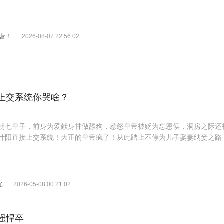
兵营！
2026-08-07 22:56:02
上交系统你哭啥？
朝七皇子，前身为爱献身甘做舔狗，惹怒皇帝被贬为忘恩侯，洞房之际还
叶阳直接上交系统！大正的皇帝疯了！从此踏上不停为儿子娶妻纳妾之路！
子不愿意？” “立刻废了太子！他不干！有的是人干！” “叮咚！恭喜宿主迎
奖励杂交水稻良种万斤！” “叮咚！恭喜宿主迎娶：潇湘馆头牌花魁柳如婉
成就千古一帝！
光
2026-05-08 00:21:02
强悍卒