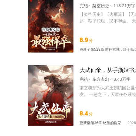
完结
架空历史
113.21万字
【架空历史】【边军流】【无
起，鞑子犯境，民不聊生。 
世！成就最强悍卒！
8.9
分
更新至
第529章 前往京城，终于抵
大武仙帝，从手撕婚书
完结
东方玄幻
8.43万字
萧玄魂穿为大武王朝镇国公世
友。 一怒之下，天道任务系统
先天剑胎圣体。” “任务奖励：
途，战异域，灭天骄，横推当
8.4
分
更新至
第36章 绝望的柳家
2026