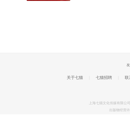
友
关于七猫
|
七猫招聘
|
联
上海七猫文化传媒有限公司 © 201
出版物经营许可证
网视备 (沪