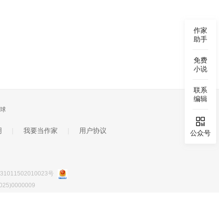
作家
助手
免费
小说
联系
编辑
球

明
|
我要当作家
|
用户协议
公众号
1011502010023号
5)0000009
0190085