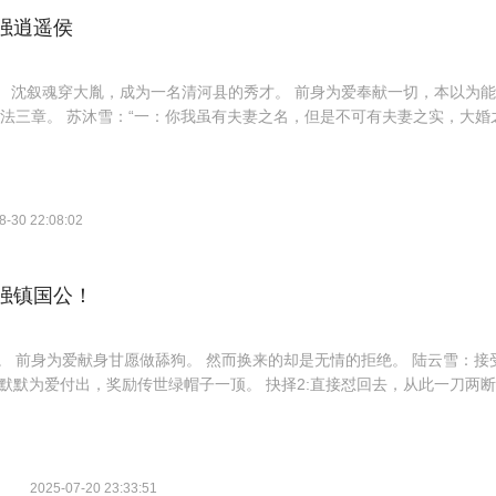
强逍遥侯
血】 沈叙魂穿大胤，成为一名清河县的秀才。 前身为爱奉献一切，本以为
法三章。 苏沐雪：“一：你我虽有夫妻之名，但是不可有夫妻之实，大婚
可寻花问柳，沾花惹草。” “三：等到我的周郎高中状元之时回来娶我，你
华夏千年文脉，以文载道、治国安邦） 武圣（华夏武学精髓、兵家韬略、
雨下，成就一代文魁。万军从众取敌首，挥手间荡平天下！ 时人感叹：天
！ 从此脚踏公卿，拳打门阀，平内乱，造火器，覆敌国，成就最强逍遥侯
8-30 22:08:02
强镇国公！
。 前身为爱献身甘愿做舔狗。 然而换来的却是无情的拒绝。 陆云雪：接
，默默为爱付出，奖励传世绿帽子一顶。 抉择2:直接怼回去，从此一刀两
！获得:猛虎之力，一拳万斤。” “叮！恭喜宿主做出抉择！召唤三国第一毒
！召唤四大名妓之一李师师” ........ 从此改军制，平叛乱，战敌寇，
）
2025-07-20 23:33:51