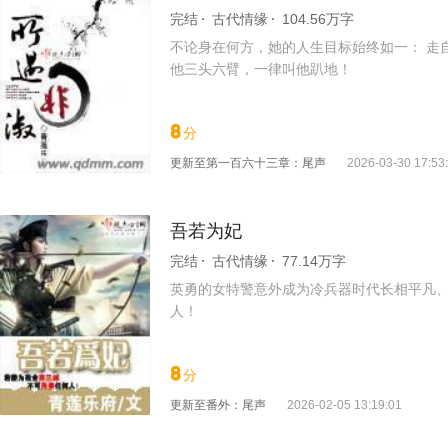
完结
古代情缘
104.56万字
不论身在何方，她的人生目标始终如一： 走
他三头六臂，一律叫他趴地！
8
分
更新至
第一百六十三章：尾声
2026-03-30 17:53
吾若为妃
完结
古代情缘
77.14万字
英勇的女特警意外成为冷兵器时代长相平凡
人！
8
分
更新至
番外：尾声
2026-02-05 13:19:01