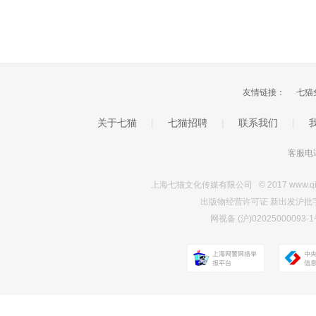
友情链接：
七猫
关于七猫
|
七猫招聘
|
联系我们
|
客服电话
上海七猫文化传媒有限公司 © 2017 www.qimao.c
出版物经营许可证 新出发沪批字第Y7
网视备 (沪)0202500009