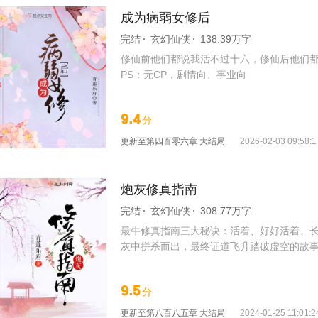
成为病弱女修后
完结
玄幻仙侠
138.39万字
修仙前他们都说我活不过十六，修仙后他们都
PS：无CP，剧情向、事业向
9.4
分
更新至
第四百零六章 大结局
2026-02-03 09:58:1
炮灰修真指南
完结
玄幻仙侠
308.77万字
最牛修真指南三大秘诀：活着、好好活着、长
灰中拼杀而出，最终证道飞升踏破虚空的故
9.5
分
更新至
第八百八五章 大结局
2024-01-25 11:01:2