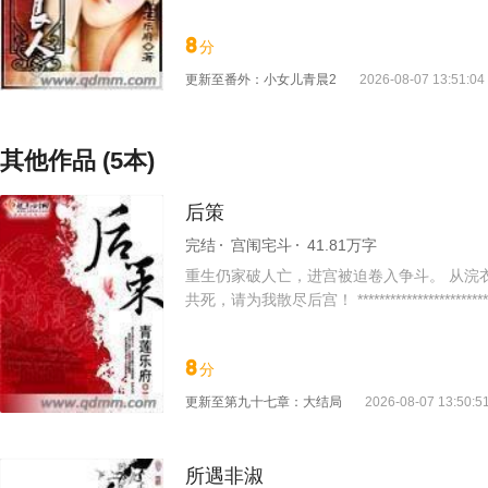
纯！ 唉!心也伤了，罪也受了，但最后还得
8
分
更新至
番外：小女儿青晨2
2026-08-07 13:51:04
其他作品 (5本)
后策
完结
宫闱宅斗
41.81万字
重生仍家破人亡，进宫被迫卷入争斗。 从浣
共死，请为我散尽后宫！ ***************
8
分
更新至
第九十七章：大结局
2026-08-07 13:50:5
所遇非淑