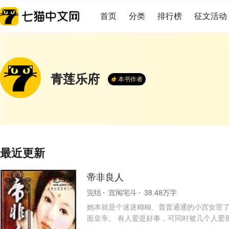
首页
分类
排行榜
征文活动
青莲乐府
本书作者
最近更新
帝非良人
完结
宫闱宅斗
38.48万字
她本就是个迷迷糊糊、普普通通的小宫女罢
面皇帝。 有人爱是好事，可同时被几个人爱