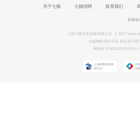
关于七猫
|
七猫招聘
|
联系我们
|
客服电话
上海七猫文化传媒有限公司 © 2017 www.qimao.c
出版物经营许可证 新出发沪批字第Y7
网视备 (沪)0202500009