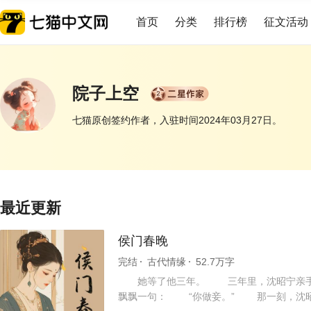
首页
分类
排行榜
征文活动
院子上空
七猫原创签约作者，入驻时间2024年03月27日。
展开
最近更新
侯门春晚
完结
古代情缘
52.7万字
她等了他三年。 三年里，沈昭宁亲手缝
飘飘一句： “你做妾。” 那一刻，沈昭