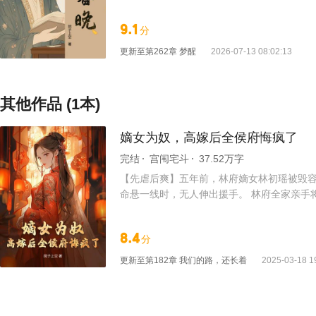
现——原来他想要的，从来不只是逼她做
她当众退亲，亲手把他扫地出门。 他以
9.1
分
子一样不肯放手，哪怕把骄傲和体面都踩碎
更新至
第262章 梦醒
2026-07-13 08:02:13
其他作品 (1本)
嫡女为奴，高嫁后全侯府悔疯了
完结
宫闱宅斗
37.52万字
【先虐后爽】五年前，林府嫡女林初瑶被毁容
命悬一线时，无人伸出援手。 林府全家亲手
野的医圣。 曾经的未婚夫满怀愧疚求她回心转
么还敢回来？”林家人讽刺她。 “就凭我掌
8.4
分
阳公主面前被骂得抬不起头； ——曾经冷眼
日。
更新至
第182章 我们的路，还长着
2025-03-18 1