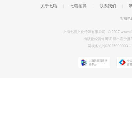
关于七猫
|
七猫招聘
|
联系我们
|
客服电话
上海七猫文化传媒有限公司 © 2017 www.qimao.c
出版物经营许可证 新出发沪批字第Y7
网视备 (沪)0202500009