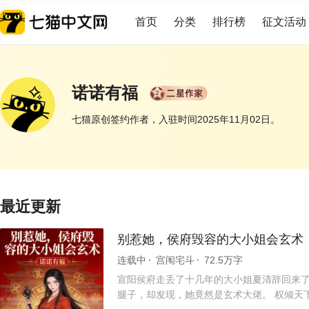
首页
分类
排行榜
征文活动
诺诺有福
七猫原创签约作者，入驻时间2025年11月02日。
展开
最近更新
别惹她，侯府毁容的大小姐会玄术
连载中
宫闱宅斗
72.5万字
宣阳侯府走丢了十几年的大小姐夏清辞回来了
腿子，却发现，她竟然是玄术大佬。 权倾天