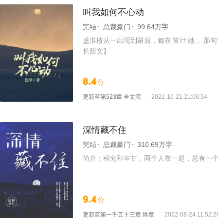
叫我如何不心动
完结
总裁豪门
99.64万字
盛淮桉从一出现到最后，都在‘算计’她， 那
长甜文】
8.4
分
更新至
第523章 全文完
2022-10-21 21:06:54
深情藏不住
完结
总裁豪门
310.69万字
简介：程究和辛甘，两个人在一起，总有一个
9.4
分
更新至
第一千五十三章 终章
2022-08-24 11:52:2