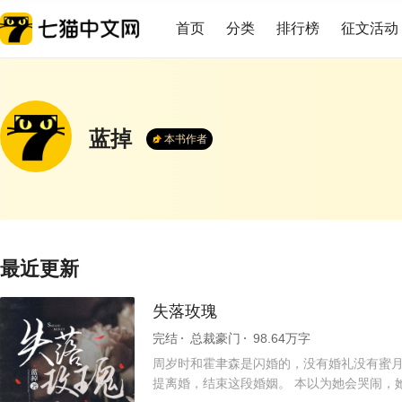
首页
分类
排行榜
征文活动
蓝掉
本书作者
最近更新
失落玫瑰
完结
总裁豪门
98.64万字
周岁时和霍聿森是闪婚的，没有婚礼没有蜜月
提离婚，结束这段婚姻。 本以为她会哭闹，