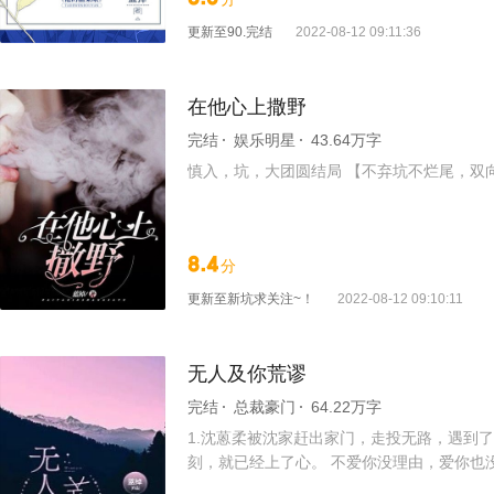
更新至
90.完结
2022-08-12 09:11:36
在他心上撒野
完结
娱乐明星
43.64万字
慎入，坑，大团圆结局 【不弃坑不烂尾，双
8.4
分
更新至
新坑求关注~！
2022-08-12 09:10:11
无人及你荒谬
完结
总裁豪门
64.22万字
1.沈蒽柔被沈家赶出家门，走投无路，遇到
刻，就已经上了心。 不爱你没理由，爱你也