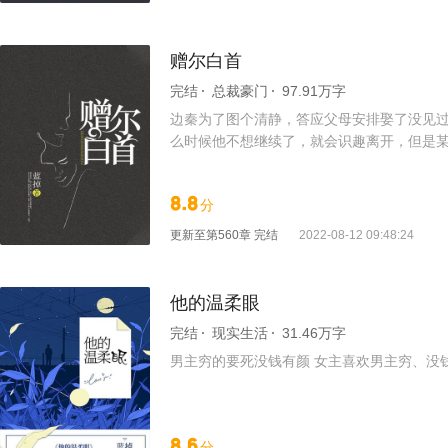
赠尔白首
完结
总裁豪门
97.91万字
边秦为了图个清静，答应父母安排娶了没见过
么时候他不想继续了，就会识趣离开，但是某人
线】
8.8
分
更新至
第560章 完结
2022-08-12 09:48:24
他的温柔眼
完结
现实生活
31.46万字
男主穷的要死没钱有颜 女主喜欢男主穷、没
8.6
分