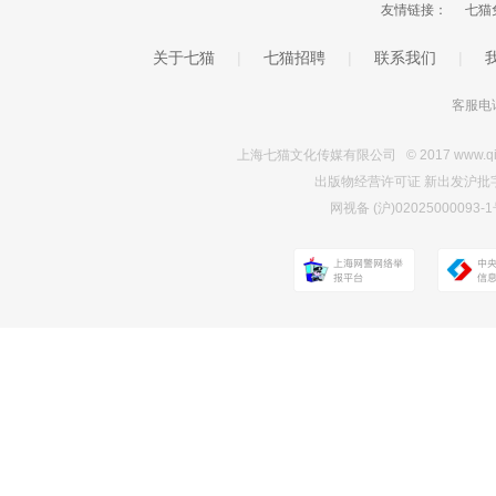
友情链接：
七猫
关于七猫
|
七猫招聘
|
联系我们
|
客服电话
上海七猫文化传媒有限公司 © 2017 www.qimao.c
出版物经营许可证 新出发沪批字第Y7
网视备 (沪)0202500009