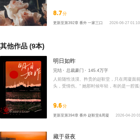
久谈婚论嫁，一切顺利，然而订婚前一晚，她
神望他：“请自重，我马上要结婚了，被我未婚
8.7
分
更新至
第392章 番外 一家三口
2026-06-27 01:10
其他作品 (9本)
明日如昨
完结
总裁豪门
145.4万字
人前随性淡漠、矜贵的赵靳堂，只在周凝面前
头，受情伤。” 她那时候年轻，有的是一腔孤
9.6
分
更新至
第394章 番外 赵靳堂&周凝
2026-04-20 0
藏于昼夜