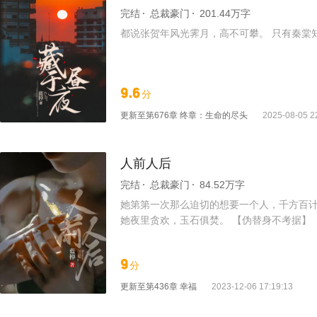
完结
总裁豪门
201.44万字
都说张贺年风光霁月，高不可攀。 只有秦棠
9.6
分
更新至
第676章 终章：生命的尽头
2025-08-05 2
人前人后
完结
总裁豪门
84.52万字
她第第一次那么迫切的想要一个人，千方百计
她夜里贪欢，玉石俱焚。 【伪替身不考据】
9
分
更新至
第436章 幸福
2023-12-06 17:19:13