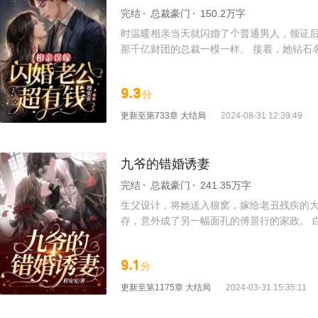
完结
总裁豪门
150.2万字
时温暖相亲当天就闪婚了个普通男人，领证后
那千亿财团的总裁一模一样。 接着，她钻石
欢的奢侈品秀场邀请函、追的爱豆直接来参加
9.3
分
更新至
第733章 大结局
2024-08-31 12:39:49
九爷的错婚诱妻
完结
总裁豪门
241.35万字
生父设计，将她送入狼窝，嫁给老丑残疾的大
存，意外成了另一幅面孔的傅景行的家政。 
识破，傅景行掐着她的脖子：“把你肚子里的
回国，傅景行在机场拦住她，带着另一个一模一
9.1
分
天：“老婆，我错了。”
更新至
第1175章 大结局
2024-03-31 15:35:11