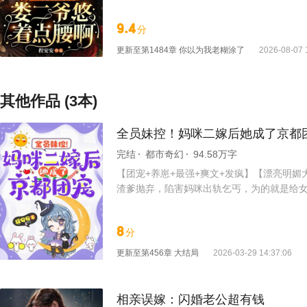
你拿着，我怕他打你。” 言茹茵丢了支票就
抵在墙角：“钱我要，人也要！都是我的。” 
9.4
分
更新至
第1484章 你以为我老糊涂了
2026-08-07 
其他作品 (3本)
全员妹控！妈咪二嫁后她成了京都
完结
都市奇幻
94.58万字
【团宠+养崽+最强+爽文+发疯】【漂亮明
渣爹抛弃，陷害妈咪出轨乞丐，为的就是给女
双来了。 她离开傅家的那天，傅家所有的小
富的车！ 乔双双妈咪的野男人不是乞丐吗？
8
分
狗，就是女主的追随者，不仅针对陷害她们母
不懂事，爱捣乱？ 挨个收拾就好了！
更新至
第456章 大结局
2026-03-29 14:37:06
相亲误嫁：闪婚老公超有钱