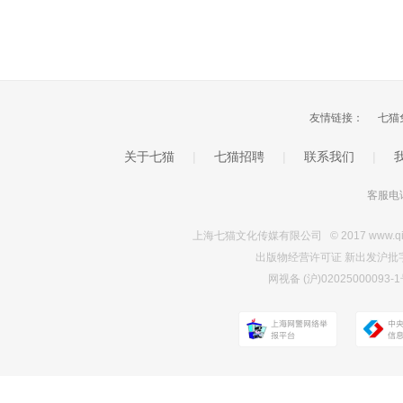
友情链接：
七猫
关于七猫
|
七猫招聘
|
联系我们
|
客服电话
上海七猫文化传媒有限公司 © 2017 www.qimao.c
出版物经营许可证 新出发沪批字第Y7
网视备 (沪)0202500009