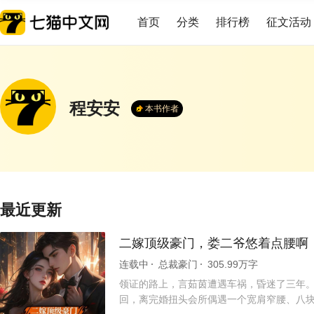
首页
分类
排行榜
征文活动
程安安
本书作者
最近更新
二嫁顶级豪门，娄二爷悠着点腰啊
连载中
总裁豪门
305.99万字
领证的路上，言茹茵遭遇车祸，昏迷了三年。
回，离完婚扭头会所偶遇一个宽肩窄腰、八块