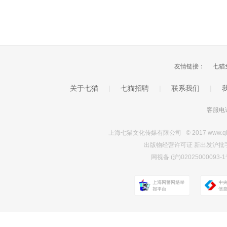
友情链接：
七猫
关于七猫
|
七猫招聘
|
联系我们
|
客服电话
上海七猫文化传媒有限公司 © 2017 www.qimao.c
出版物经营许可证 新出发沪批字第Y7
网视备 (沪)0202500009