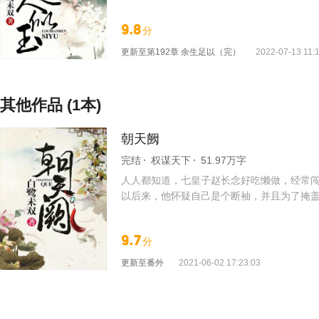
9.8
分
更新至
第192章 余生足以（完）
2022-07-13 11:
其他作品 (1本)
朝天阙
完结
权谋天下
51.97万字
人人都知道，七皇子赵长念好吃懒做，经常闯
以后来，他怀疑自己是个断袖，并且为了掩盖
9.7
分
更新至
番外
2021-06-02 17:23:03