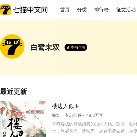
首页
分类
排行榜
征文活动
白鹭未双
本书作者
最近更新
楼边人似玉
完结
玄幻仙侠
49.3万字
掌灯客栈的老板娘真的很讨人厌。刻薄、爱财
玉，只涉及人、妖两界，换背景谈恋爱，无修