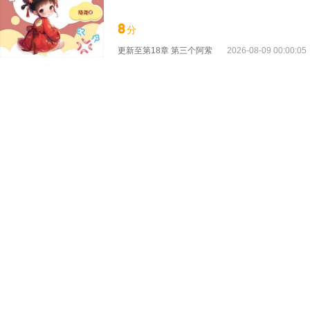
二话不说，破她邪术，拆她阵眼，断她根基！
子，李代桃僵的公主，闹鬼的皇陵，京城的瘟
8
分
大公主，带飞全府成了皇朝国宠！
更新至
第18章 第三个阿萦
2026-08-09 00:00:05