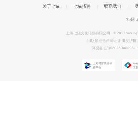
关于七猫
|
七猫招聘
|
联系我们
|
客服电话
上海七猫文化传媒有限公司 © 2017 www.qimao.c
出版物经营许可证 新出发沪批字第Y7
网视备 (沪)0202500009