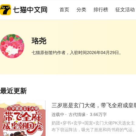
首页
分类
排行榜
征文活动
珞尧
七猫原创签约作者，入驻时间2026年04月29日。
展开
最近更新
三岁崽是玄门大佬，带飞全府成皇
连载中
古代情缘
3.66万字
奶团+穿书+玄学+国宠+玄门大佬PK天选
布下窃运阵法，吸光了崽崽和尚书府的气运。