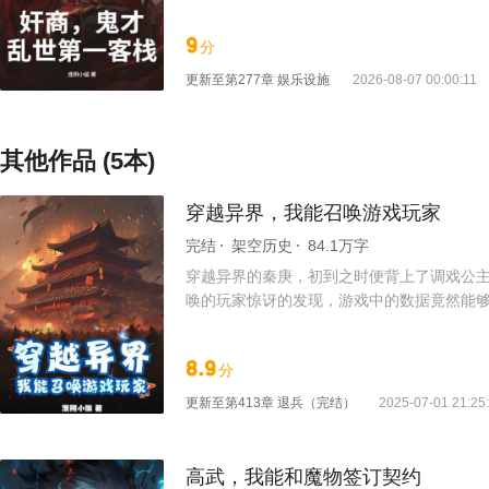
人敢造次。 陆言靠着开客栈，升级客栈设施
9
分
更新至
第277章 娱乐设施
2026-08-07 00:00:11
其他作品 (5本)
穿越异界，我能召唤游戏玩家
完结
架空历史
84.1万字
穿越异界的秦庚，初到之时便背上了调戏公主
唤的玩家惊讶的发现，游戏中的数据竟然能够影响
8.9
分
更新至
第413章 退兵（完结）
2025-07-01 21:25
高武，我能和魔物签订契约