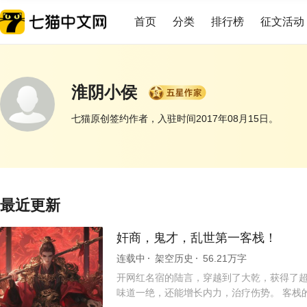
首页
分类
排行榜
征文活动
淮阴小侯
七猫原创签约作者，入驻时间2017年08月15日。
展开
最近更新
奸商，鬼才，乱世第一客栈！
连载中
架空历史
56.21万字
开网红名宿的陆言，穿越到了大乾，获得了超
味道一绝，还能增长内力，治疗伤势。 客栈的