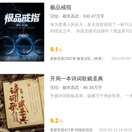
极品戒指
完结
都市高武
530.47万字
身为普通人的吴凡，某天突然获得了一枚可以
到现实之中。 你说天级功法很牛？我这里可
炼制的丹药，保你药到病除，生龙活虎。 获
9.1
分
更新至
第2587章 恢复记忆（终章）
2023-03-04 
开局一本诗词歌赋圣典
完结
都市高武
86.34万字
手握诗词歌赋圣典，纵横万千奇妙世界。 一
9.2
分
更新至
第421章 特殊的完结
2022-01-12 14:19:0