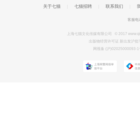
关于七猫
|
七猫招聘
|
联系我们
|
客服电话
上海七猫文化传媒有限公司 © 2017 www.qimao.c
出版物经营许可证 新出发沪批字第Y7
网视备 (沪)0202500009