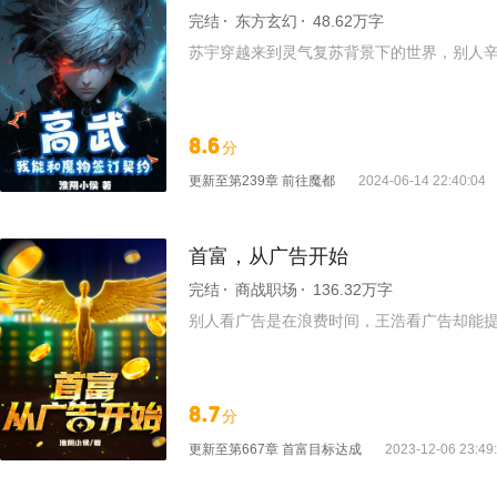
完结
东方玄幻
48.62万字
苏宇穿越来到灵气复苏背景下的世界，别人
8.6
分
更新至
第239章 前往魔都
2024-06-14 22:40:04
首富，从广告开始
完结
商战职场
136.32万字
别人看广告是在浪费时间，王浩看广告却能提现
8.7
分
更新至
第667章 首富目标达成
2023-12-06 23:49