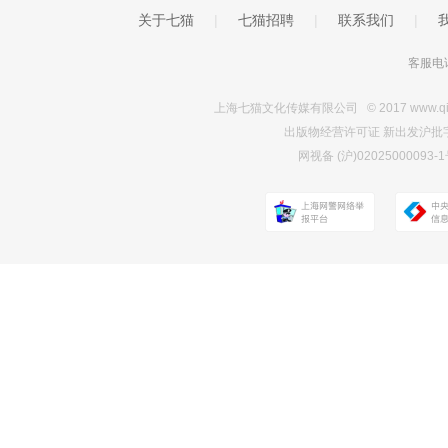
关于七猫
|
七猫招聘
|
联系我们
|
客服电话
上海七猫文化传媒有限公司 © 2017 www.qimao.c
出版物经营许可证 新出发沪批字第Y7
网视备 (沪)0202500009