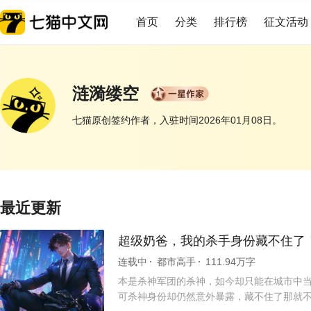
首页
分类
排行榜
征文活动
涟漪缕空
七猫原创签约作者，入驻时间2026年01月08日。
展开
最近更新
超级奶爸，我的杀手身份藏不住了
连载中
都市高手
111.94万字
本是杀神军团的杀神，如今却只能在城市中
可杀神身份却仍然意外暴露，藏不住了那就