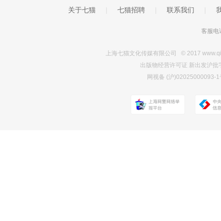
关于七猫
|
七猫招聘
|
联系我们
|
客服电话
上海七猫文化传媒有限公司 © 2017 www.qimao.c
出版物经营许可证 新出发沪批字第Y7
网视备 (沪)0202500009