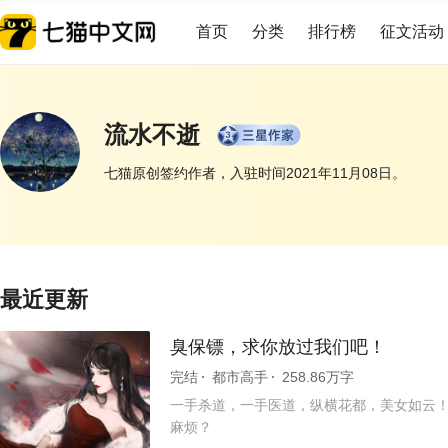
首页
分类
排行榜
征文活动
流水不逝
七猫原创签约作者，入驻时间2021年11月08日。
展开
最近更新
臭保镖，求你放过我们吧！
完结
都市高手
258.86万字
一手杀道，一手医道，纵横花都，美女如云！ 
麻烦？