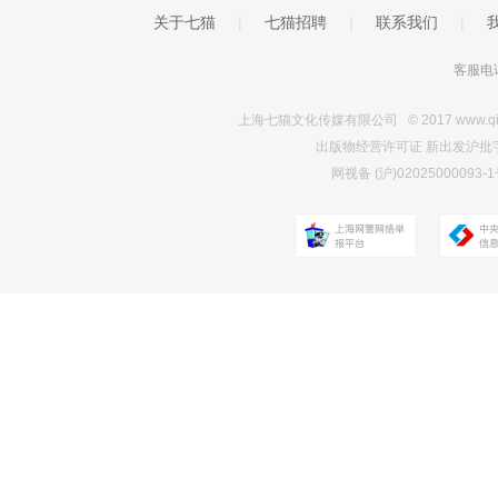
关于七猫
|
七猫招聘
|
联系我们
|
客服电话
上海七猫文化传媒有限公司 © 2017 www.qimao.c
出版物经营许可证 新出发沪批字第Y7
网视备 (沪)0202500009