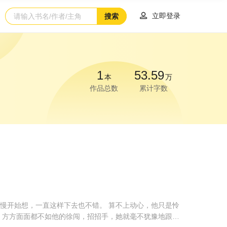

立即登录
搜索
1
53.59
本
万
作品总数
累计字数
慢开始想，一直这样下去也不错。 算不上动心，他只是怜
，方方面面都不如他的徐闯，招招手，她就毫不犹豫地跟他