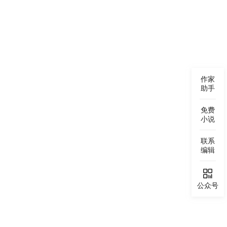
 明明他比徐闯，需要她多了。 - 李思玫一直觉得，她走
 【李思玫，现在是国内凌晨四点，我失眠了，我在想你，
作家
助手
免费
小说
联系
编辑

公众号