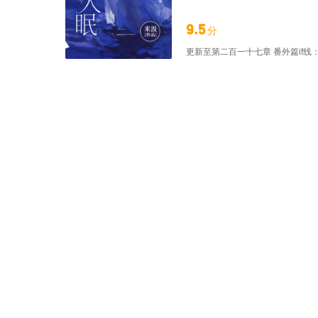
走了。 彻底分开那天，李思玫
后，冷静自持的徐清且，恐怕
9.5
分
我很想你。】 今夜爱意蔓延
更新至
第二百一十七章 番外篇if线