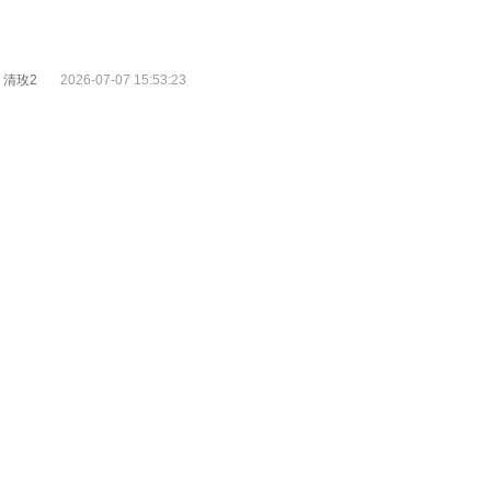
对徐清且说:“徐闯需要我。” 徐清且沉默的看她走远。 去抱徐闯的胳膊。
只会觉得解脱。 直到离婚几年，李思玫才姗姗来迟地看见徐清且的邮件。
，今夜无人入眠。
：清玫2
2026-07-07 15:53:23