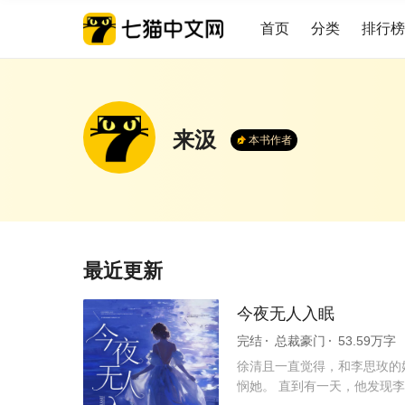
首页
分类
排行榜
来汲
本书作者
最近更新
今夜无人入眠
完结
总裁豪门
53.59万字
徐清且一直觉得，和李思玫的
悯她。 直到有一天，他发现