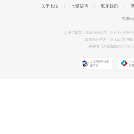
关于七猫
|
七猫招聘
|
联系我们
|
客服电话
上海七猫文化传媒有限公司 © 2017 www.qimao.c
出版物经营许可证 新出发沪批字第Y7
网视备 (沪)0202500009