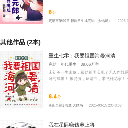
蠢无能！ 二皇子野心勃勃，结党营私。 凤
身入局，借其势，平动乱，然后再抽身而……
8
分
净吗？ 五皇子笑得妖孽：本王登基后，皇后
更新至
第99章 新剧目生成完毕（大结局）
2026-
其他作品 (2本)
重生七零：我要祖国海晏河清
完结
年代重生
39.06万字
宋初苓一生未嫁，帮助祖国实现了无人作战系
研究成果！ 揪特务，证清白，带飞种花家！
现华国军队竟然装配上了不逊于己方的武器，还
8.4
分
更新至
第178章 大结局
2025-03-15 23:43:08
我在星际赚钱养上将