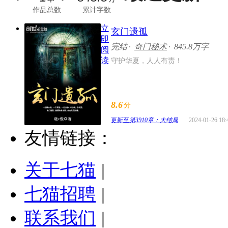
作品总数
累计字数
立
玄门遗孤
即
完结
奇门秘术
845.8万字
阅
读
守护华夏，人人有责！
8.6
分
更新至
第3910章：大结局
2024-01-26 18:
友情链接：
关于七猫
|
七猫招聘
|
联系我们
|