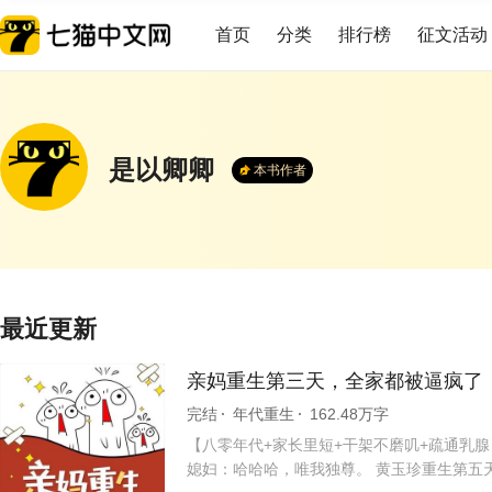
首页
分类
排行榜
征文活动
是以卿卿
本书作者
最近更新
亲妈重生第三天，全家都被逼疯了
完结
年代重生
162.48万字
【八零年代+家长里短+干架不磨叽+疏通乳腺
媳妇：哈哈哈，唯我独尊。 黄玉珍重生第五