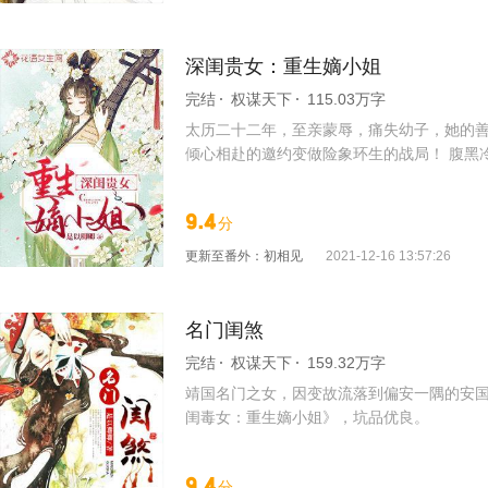
深闺贵女：重生嫡小姐
完结
权谋天下
115.03万字
太历二十二年，至亲蒙辱，痛失幼子，她的善
倾心相赴的邀约变做险象环生的战局！ 腹黑
世，她要手刃仇人，也要享受一世的锦绣福
9.4
分
更新至
番外：初相见
2021-12-16 13:57:26
名门闺煞
完结
权谋天下
159.32万字
靖国名门之女，因变故流落到偏安一隅的安国
闺毒女：重生嫡小姐》，坑品优良。
9.4
分