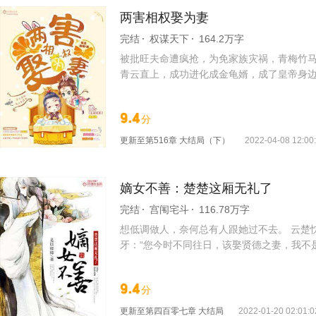
两害相权娶为妻
完结
权谋天下
164.2万字
被批旺夫命遭疯抢，为免家族灾祸，青梅竹
青云直上，成功进化成金龟婿，成了皇帝身边
们快来收藏我！
9.4
分
更新至
第516章 大结局（下）
2022-04-08 12:00
嫡女不善：楚楚这厢无礼了
完结
宫闱宅斗
116.78万字
想低调做人，奈何总有人跟她过不去。 云楚忱
牙：“您今时不同往日，该娶贤德之妻，我不是
9.4
分
更新至
第四百零七章 大结局
2022-01-20 02:01:0