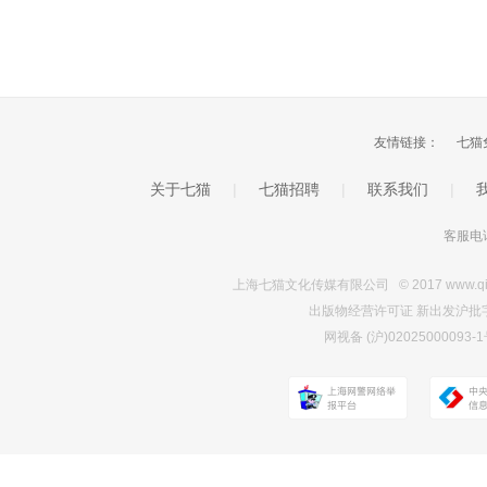
友情链接：
七猫
关于七猫
|
七猫招聘
|
联系我们
|
客服电话
上海七猫文化传媒有限公司 © 2017 www.qimao.c
出版物经营许可证 新出发沪批字第Y7
网视备 (沪)0202500009