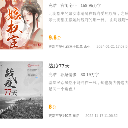
完结
宫闱宅斗
159.95万字
元衡郡主的嫡女李清懿在魏府受尽欺辱，之后
亲元衡郡主接她到魏府的那一日。 面对魏府
惶不可终日，到死都不能解脱！ 魏府二姑娘
去一切的痛苦！ 还有她那个城府极深的继父
9.6
分
得将来他恢复身份，被人疯抢！ 不过，为啥
更新至
第七百三十四章 余生
2024-01-21 17:08:5
战疫77天
完结
职场情缘
30.19万字
基层民众虽然不能冲在一线，却也努力传递力
是同一个角色！
8
分
更新至
第140章 重启
2022-11-17 11:06:32