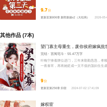
9.7
分
更新至
第806章 新郎新娘x2（大结局）
2026-05-
其他作品 (7本)
望门寡主母重生，废你侯府嫁疯批
完结
宫闱宅斗
55.47万字
叶晚宁捧着牌位进门，三年来勤勤恳恳，孝顺
一夜春宵，再将她贬成一文不值的荡妇生生虐
恶的婆家人揉圆捏扁，将她们虚伪的面皮一层
9
分
更新至
第256章 归宿
2024-07-02 17:41:09
嫁权宦