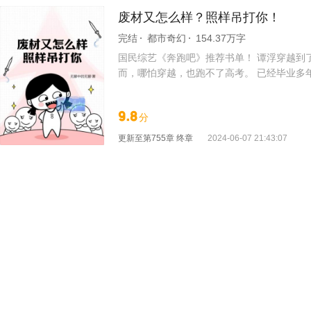
废材又怎么样？照样吊打你！
完结
都市奇幻
154.37万字
国民综艺《奔跑吧》推荐书单！ 谭浮穿越到
而，哪怕穿越，也跑不了高考。 已经毕业多
学！” 才诞生不久的系统同样一无所知：“
糟的资料走来了。 系统：“宿主，我们现在
9.8
分
们：“……” 系统：“宿主，按照人家查的资
浮目光严肃的点点头。 系统：“宿主，你看
更新至
第755章 终章
2024-06-07 21:43:07
我这辈子还考得上的大学吗？” 系统：“呜呜呜