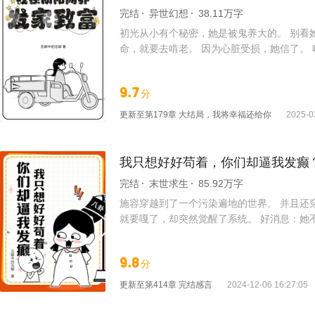
完结
异世幻想
38.11万字
初光从小有个秘密，她是被鬼养大的。 别看
命，就要去啃老。 因为心脏受损，她信了。
打我……” 监护鬼一脸嫌弃，“别废话，打回
个遍 噶到最后，那群家伙藏在冥界的祖宗纷
9.7
分
大群鬼正朝着她行礼。 监护鬼泪流满面，“别
更新至
第179章 大结局，我将幸福还给你
2025-0
我只想好好苟着，你们却逼我发癫
完结
末世求生
85.92万字
施容穿越到了一个污染遍地的世界。 并且还
就要嘎了，却突然觉醒了系统。 好消息：她
她的种地大计。 可是种着种着，总有煞笔想
发癫，颠着颠着，就把自己给嘎了。 然后诈尸
9.8
分
师，我教你们变强，然后去将那群煞笔砍死。
候有这么多仇人了？” 作为药剂师的施容：
更新至
第414章 完结感言
2024-12-06 16:27:05