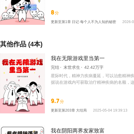
所知：“……你等等。” 在谭浮看不见的夜
我们现在的实力就是个渣渣，任何人都能把我们
8
分
家查的资料，你现在打败的这个人他只是个比我
主，你看看这个视频，这个据说就是高考异能
更新至
第1章 日记·每个人不为人知的秘密
2026-0
统：“呜呜呜对不起宿主，人家查遍资料，你只配上
其他作品 (4本)
我在无限游戏里当第一
完结
末世求生
42.42万字
星际时代，精神力疾病蔓延，可以治愈精神疾
据说在游戏内可获取治疗精神疾病的名额，这
目前通关副本： «高空轰炸»√ «消失的人»√
9.7
分
更新至
第203章 大结局
2025-05-04 19:39:13
我在阴阳两界发家致富