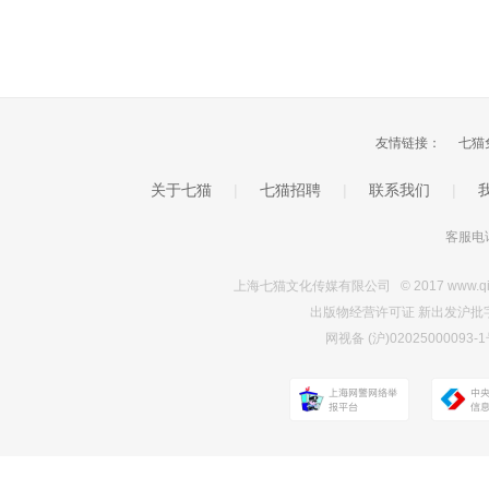
友情链接：
七猫
关于七猫
|
七猫招聘
|
联系我们
|
客服电话
上海七猫文化传媒有限公司 © 2017 www.qimao.c
出版物经营许可证 新出发沪批字第Y7
网视备 (沪)0202500009