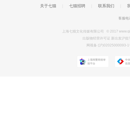
关于七猫
|
七猫招聘
|
联系我们
|
客服电话
上海七猫文化传媒有限公司 © 2017 www.qimao.c
出版物经营许可证 新出发沪批字第Y7
网视备 (沪)0202500009