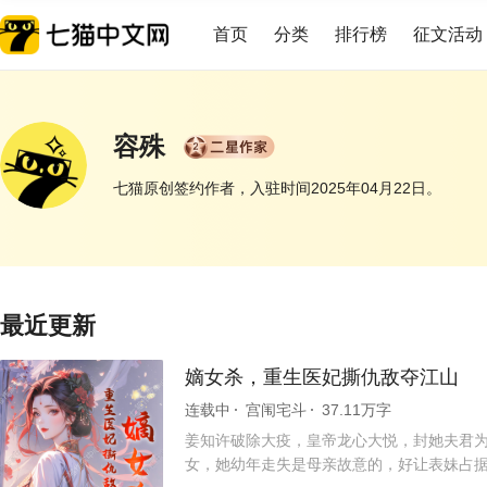
首页
分类
排行榜
征文活动
容殊
七猫原创签约作者，入驻时间2025年04月22日。
展开
最近更新
嫡女杀，重生医妃撕仇敌夺江山
连载中
宫闱宅斗
37.11万字
姜知许破除大疫，皇帝龙心大悦，封她夫君为
女，她幼年走失是母亲故意的，好让表妹占据