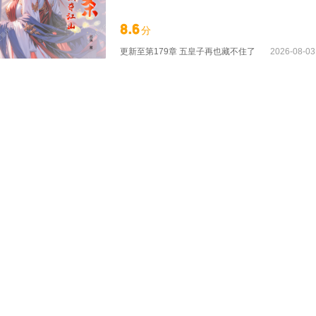
从的傀儡，她的一切都是给表妹做嫁衣。 姜
星楼生来就被人诟病，只因他的母妃是先皇宠
8.6
分
人凶悍、狡猾，谁娶她谁倒霉。 然而，他一
就算是抢夺人妻，他也要把她抢回来！
更新至
第179章 五皇子再也藏不住了
2026-08-03