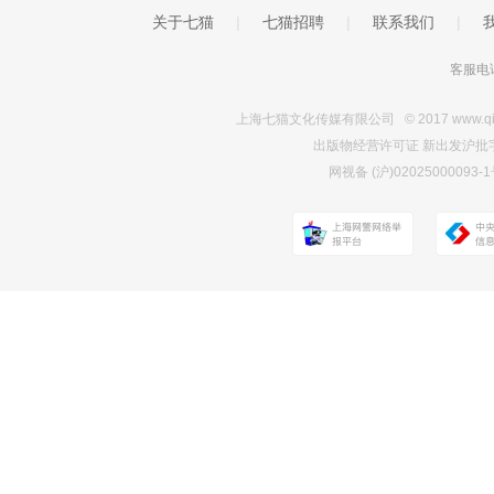
关于七猫
|
七猫招聘
|
联系我们
|
客服电话
上海七猫文化传媒有限公司 © 2017 www.qimao.c
出版物经营许可证 新出发沪批字第Y7
网视备 (沪)0202500009