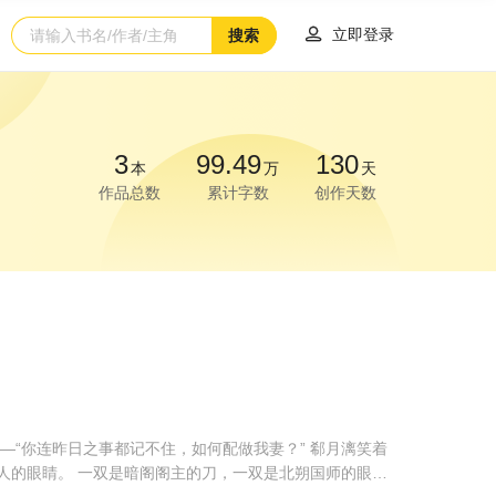

立即登录
搜索
3
99.49
130
本
万
天
作品总数
累计字数
创作天数
“你连昨日之事都记不住，如何配做我妻？” 郗月漓笑着
人的眼睛。 一双是暗阁阁主的刀，一双是北朔国师的眼，