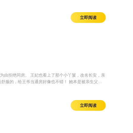
界。而她——什么都不记得，却什么都看见了。 后来她掌
多了双眼睛一样，玄乎着呢。 万人之上的宸王赫连璟冷眼
立即阅读
为由拒绝同房。 王妃也看上了那个小丫鬟，改名长安，亲
最舒服的，给王爷当通房好像也不错！ 她本是被亲生父母
受。 她在王府最大的愿望就是吃饱穿暖有床睡，偶尔偷偷
长安依旧给王妃做桂花糕，给王爷暖被窝，给廊下的野猫留
刀，早就插入了自己心里。 “安安，本王说过，你跑不掉
立即阅读