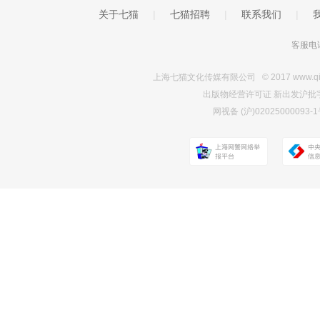
关于七猫
|
七猫招聘
|
联系我们
|
客服电话
上海七猫文化传媒有限公司 © 2017 www.qimao.c
出版物经营许可证 新出发沪批字第Y7
网视备 (沪)0202500009