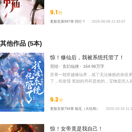
9.1
分
更新至
第997章 同行？
2026-08-06 21:45:07
其他作品 (5本)
惊！修仙后，我被系统托管了！
完结
玄幻仙侠
164.96万字
苏青一朝穿越修仙界，成了无法修炼的杂役弟
了，却发现 奖励的丹药是抢的，宝物是挖人
是系统的锅，真的不是我干的！” 男人血红的眸
9.2
分
更新至
第794章 相见（大结局）
2025-10-16 11:
惊！女帝竟是我自己！