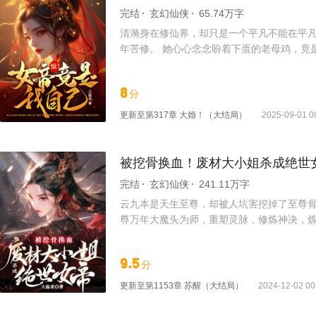
完结
玄幻仙侠
65.74万字
清漪身在修仙界，却只是一个平凡不能在平凡
年苦修。 她心心念念盼着下蛋的老母鸡，竟
买下看门的秃毛狗子，都是青丘之主，九尾狐
原来女帝竟是我自己！
8
分
更新至
第317章 大婚！（大结局）
2025-09-01 0
被挖骨换血！废材大小姐杀成绝世
完结
玄幻仙侠
241.11万字
云九本是天生至尊，却被人坑害挖掉了至尊骨
尊万年大魔头为师，重塑灵脉，修炼神决，
白两道，始终流传着云九的传说...
9.5
分
更新至
第1153章 苏醒（大结局）
2024-12-02 00