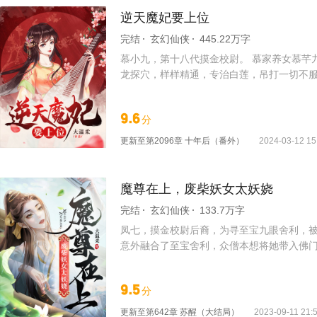
逆天魔妃要上位
完结
玄幻仙侠
445.22万字
慕小九，第十八代摸金校尉。 慕家养女慕芊
龙探穴，样样精通，专治白莲，吊打一切不
9.6
分
更新至
第2096章 十年后（番外）
2024-03-12 15
魔尊在上，废柴妖女太妖娆
完结
玄幻仙侠
133.7万字
凤七，摸金校尉后裔，为寻至宝九眼舍利，
意外融合了至宝舍利，众僧本想将她带入佛
9.5
分
更新至
第642章 苏醒（大结局）
2023-09-11 21: