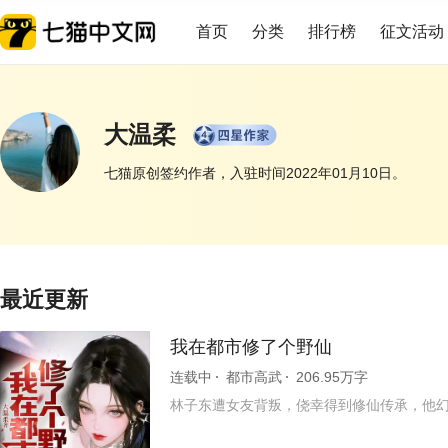
首页
分类
排行榜
征文活动
大温柔
七猫原创签约作者，入驻时间2022年01月10日。
展开
最近更新
我在都市修了个野仙
连载中
都市高武
206.95万字
林子东遭女友背叛，侥幸得到修仙传承，他