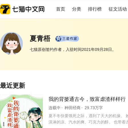
首页
分类
排行榜
征文活动
夏青梧
七猫原创签约作者，入驻时间2021年09月28日。
展开
最近更新
我的背篓通古今，致富虐渣样样行
连载中
种田经商
29.73万字
夏不冬快要饿死之际，遇到了天大的机缘。 
淇淋的凉、汽水的爽、巧克力的醇。 也带着