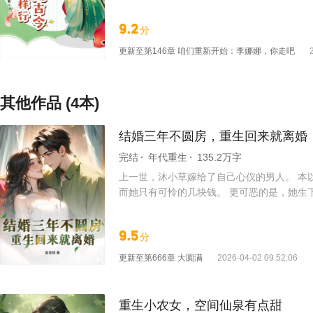
山秃岭变成良田千顷、果园连绵。 至于那些
加上天灾，村里人都快要饿死了。 自从夏不
9.2
分
农具，山坳里终于冒出新绿，人们也看见了活
下河村的恩人！ 谁要是敢动她一根手指，就给
更新至
第146章 咱们重新开始：李娜娜，你走吧
衣穿，户户有新瓦！” 有了银子，曾经无人踏足
其他作品 (4本)
结婚三年不圆房，重生回来就离婚
完结
年代重生
135.2万字
上一世，沐小草嫁给了自己心仪的男人。 本
而她只有可怜的几块钱。 更可恶的是，她生
过生日。 到死，她都没能见上他们一面。 
那就不是她能管的事了。 离婚后她自己去创
9.5
分
离。 她沐小草的奶奶，绝不受气。 前夫哥
更新至
第666章 大圆满
2026-04-02 09:52:06
重生小农女，空间仙泉有点甜