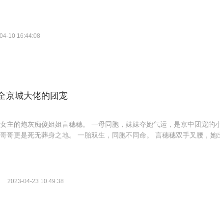
心爱的相公在等外室生孩子呢。】 恋爱脑母亲清醒了！ 陆朝朝看着残疾
，大哥连中三元，将满京才子踩在脚下。 【二哥啊，你所信非人。你的挚
了人彘呢。】 陆朝朝吐槽着，发现全家逆天改命了。 渣男被休，三个哥
朝、炮灰家族因我改命）
04-10 16:44:08
全京城大佬的团宠
文女主的炮灰痴傻姐姐言穗穗。 一母同胞，妹妹夺她气运，是京中团宠的小
个哥哥更是死无葬身之地。 一胎双生，同胞不同命。 言穗穗双手叉腰，她
接回京城那天，全京翘首以盼，等着看她的笑话。 可谁知，小可怜的大哥哥
上的暴君，正小心翼翼的站在城门口，等他的小祖宗回家。
2023-04-23 10:49:38