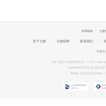
友情链接：
七猫
关于七猫
|
七猫招聘
|
联系我们
|
客服电话
上海七猫文化传媒有限公司 © 2017 www.qimao.c
出版物经营许可证 新出发沪批字第Y7
网视备 (沪)0202500009