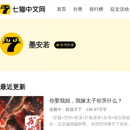
首页
分类
排行榜
征文活动
墨安若
本书作者
最近更新
你娶我姐，我嫁太子你哭什么？
连载中
权谋天下
136.97万字
《穿越+空间+权谋+打脸虐渣+女强+相互
伙，这是骗婚骗财啊。 利用空间搬空了侯府