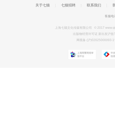
关于七猫
|
七猫招聘
|
联系我们
|
客服电话
上海七猫文化传媒有限公司 © 2017 www.qimao.c
出版物经营许可证 新出发沪批字第Y7
网视备 (沪)0202500009