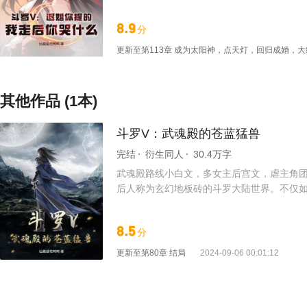
正文……
8.9
分
更新至
第113章 成为太阳神，点天灯，回归成婚，大
其他作品 (1本)
斗罗V：武魂殿的苍蓝猛兽
完结
衍生同人
30.4万字
武魂殿路线小白文，多女主后宫文，虐主角
后人称为玄幻地板砖的斗罗大陆世界。不仅
没有武魂，我也依然能够成为大陆的顶尖强
8.5
分
更新至
第80章 结局
2024-09-06 00:01:12