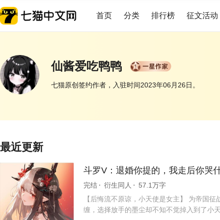
首页
分类
排行榜
征文活动
仙酱爱吃鸭鸭
七猫原创签约作者，入驻时间2023年06月26日。
展开
最近更新
斗罗V：退婚你提的，我走后你哭
完结
衍生同人
57.1万字
【后悔流不原谅，小天使是女主】 为帝国征
缠，选择放手的墨尘却不知不觉掉入到了小天