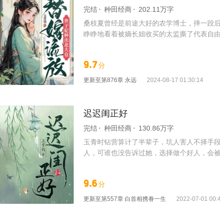
完结
种田经商
202.11万字
桑枝夏曾经是前途大好的农学博士，摔一跤后
睁睁地看着被嫡长姐收买的太监撕了代表自由
惯阶级变更的伪富贵奇葩亲戚。 日子好难…
中绽出最耀眼的花。 苦寒褪去，迎面吹来的
9.7
分
自己？？？
更新至
第876章 永远
2024-08-17 01:30:14
迟迟闺正好
完结
种田经商
130.86万字
玉青时钻营算计了半辈子，坑人害人不择手
人，可谁也没告诉过她，选择做个好人，会
9.6
分
更新至
第557章 白首相携眷一生
2022-07-01 00: