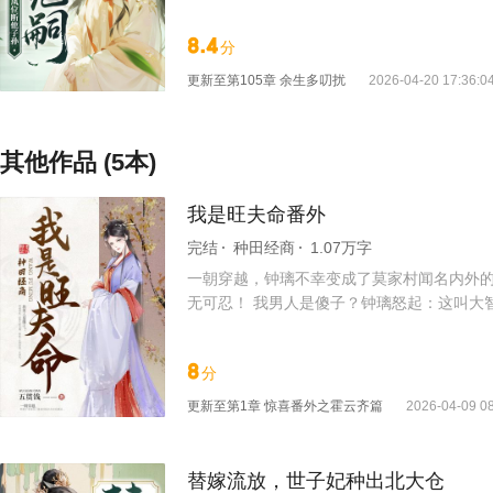
个本该高悬于天际的男人。 当朝至尊，靠战
去的影子。 明里暗里，步步紧逼。 众目睽
8.4
分
云枝终于大仇得报，终于了无牵挂，却被高高
更新至
第105章 余生多叨扰
2026-04-20 17:36:0
其他作品 (5本)
我是旺夫命番外
完结
种田经商
1.07万字
一朝穿越，钟璃不幸变成了莫家村闻名内外
无可忍！ 我男人是傻子？钟璃怒起：这叫大
包，打流氓斗极品，专心赚钱养美男夫，日子
8
分
更新至
第1章 惊喜番外之霍云齐篇
2026-04-09 08
替嫁流放，世子妃种出北大仓