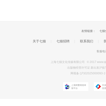
友情链接：
七猫
关于七猫
|
七猫招聘
|
联系我们
|
客服电话
上海七猫文化传媒有限公司 © 2017 www.qimao.c
出版物经营许可证 新出发沪批字第Y7
网视备 (沪)0202500009