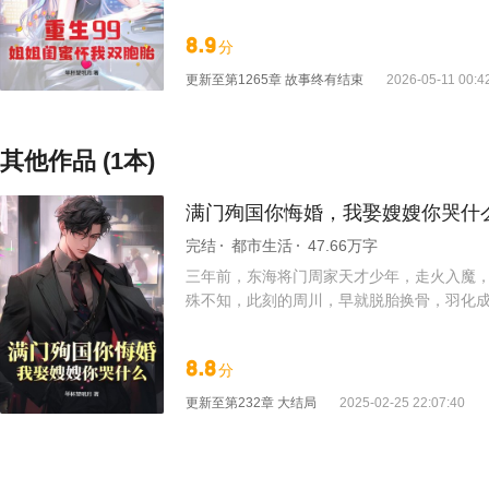
礼，天方夜谭？ 那就用实际行动，来打那帮
8.9
分
更新至
第1265章 故事终有结束
2026-05-11 00:4
其他作品 (1本)
满门殉国你悔婚，我娶嫂嫂你哭什
完结
都市生活
47.66万字
三年前，东海将门周家天才少年，走火入魔，
殊不知，此刻的周川，早就脱胎换骨，羽化成龙
原谅我！”
8.8
分
更新至
第232章 大结局
2025-02-25 22:07:40