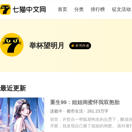
首页
分类
排行榜
征文活动
举杯望明月
本书作者
最近更新
重生99：姐姐闺蜜怀我双胞胎
连载中
都市生活
261.23万字
前世，许哲在一帮狐朋狗友的怂恿下，酿成弥
开眼，就发现自己睡了姐姐的闺蜜。 面对暴打