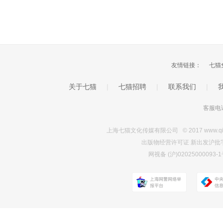
友情链接：
七猫
关于七猫
|
七猫招聘
|
联系我们
|
客服电话
上海七猫文化传媒有限公司 © 2017 www.qimao.c
出版物经营许可证 新出发沪批字第Y7
网视备 (沪)0202500009