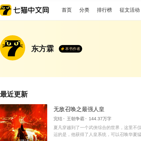
首页
分类
排行榜
征文活动
东方霖
本书作者
最近更新
无敌召唤之最强人皇
完结
王朝争霸
144.37万字
夏凡穿越到了一个武侠综合的世界，这里不仅有
运的是，他获得了人皇系统，可以召唤华夏猛