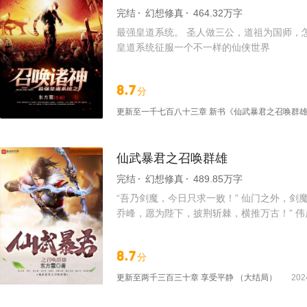
完结
幻想修真
464.32万字
最强皇道系统。 圣人做三公，道祖为国师，
皇道系统征服一个不一样的仙侠世界
8.7
分
更新至
一千七百八十三章 新书《仙武暴君之召唤群
仙武暴君之召唤群雄
完结
幻想修真
489.85万字
“吾乃剑魔，今日只求一败！” 仙门之外，
乔峰，愿为陛下，披荆斩棘，横推万古！” 伟
但是遮不住内心的猛虎，从此地狱多恶鬼。 
8.7
分
更新至
两千三百三十章 享受平静 （大结局）
202