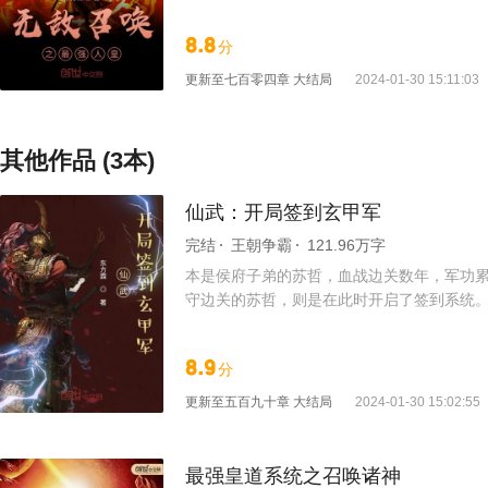
败你还不投降！“
8.8
分
更新至
七百零四章 大结局
2024-01-30 15:11:03
其他作品 (3本)
仙武：开局签到玄甲军
完结
王朝争霸
121.96万字
本是侯府子弟的苏哲，血战边关数年，军功
守边关的苏哲，则是在此时开启了签到系统。在
候，发现自己面对的，已经是漫天的神魔。
8.9
分
更新至
五百九十章 大结局
2024-01-30 15:02:55
最强皇道系统之召唤诸神