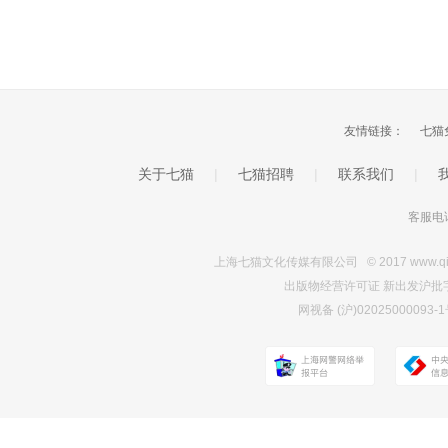
友情链接：
七猫
关于七猫
|
七猫招聘
|
联系我们
|
客服电话
上海七猫文化传媒有限公司 © 2017 www.qimao.c
出版物经营许可证 新出发沪批字第Y7
网视备 (沪)0202500009