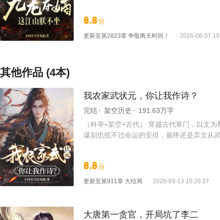
8.8
分
更新至
第2823章 争取两天时间！
2026-08-07 10
其他作品 (4本)
我农家武状元，你让我作诗？
完结
架空历史
191.63万字
（科举+架空+古代） 穿越古代寒门，以文
谋划也抵不过命运的安排，最终还是弃文从武
随手写下的罢了。 治国策论？ 那也是我酒
二货！
8.8
分
更新至
第911章 大结局
2026-03-13 10:26:27
大唐第一贪官，开局坑了李二