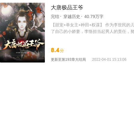
大唐极品王爷
完结
穿越历史
40.79万字
【甜宠+单女主+种田+权谋】 作为李世民
了自己的小娇妻，李恪担当起男人的责任，努
李恪自己把她养成美人，震惊天下！ 李世民
8.4
分
更新至
第193章大结局
2022-04-01 15:13:06