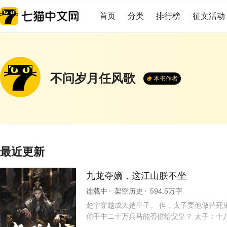
首页
分类
排行榜
征文活动
不问岁月任风歌
本书作者
最近更新
九龙夺嫡，这江山朕不坐
连载中
架空历史
594.5万字
楚宁穿越成大楚皇子。 但，太子要他做替死
你手中二十万兵马能否借给父皇？ 太子：十