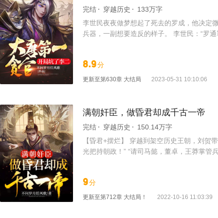
完结
穿越历史
133万字
李世民夜夜做梦想起了死去的罗成，他决定微
兵器，一副想要造反的样子。 李世民：“罗通
下，我们还欠罗通好大一笔军饷，罗通现在要我
8.9
分
更新至
第630章 大结局
2023-05-31 10:10:06
满朝奸臣，做昏君却成千古一帝
完结
穿越历史
150.14万字
【昏君+摆烂】 穿越到架空历史王朝，刘贺带
光把持朝政！” “请司马懿，董卓，王莽掌管
臣服！”
9
分
更新至
第712章 大结局！
2022-10-16 11:03:39