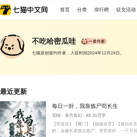
首页
分类
排行榜
征文活动
不吃哈密瓜哇
七猫原创签约作者，入驻时间2024年12月24日。
展开
最近更新
每日一卦，我靠炼尸苟长生
完结
东方玄幻
65.31万字
【苟道流】【魔门】【稳健发育】【修仙长生
的，会被长老挑去炼尸。资质差的，一个月后