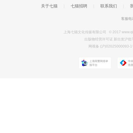
关于七猫
|
七猫招聘
|
联系我们
|
客服电话
上海七猫文化传媒有限公司 © 2017 www.qimao.c
出版物经营许可证 新出发沪批字第Y7
网视备 (沪)0202500009