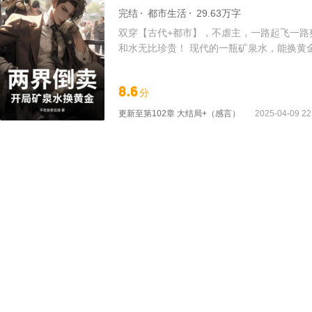
完结
都市生活
29.63万字
双穿【古代+都市】，不虐主，一路起飞一路
和水无比珍贵！ 现代的一瓶矿泉水，能换黄金
世界首富，这不过分吧？ 古代，两年统一全
8.6
分
更新至
第102章 大结局+（感言）
2025-04-09 22