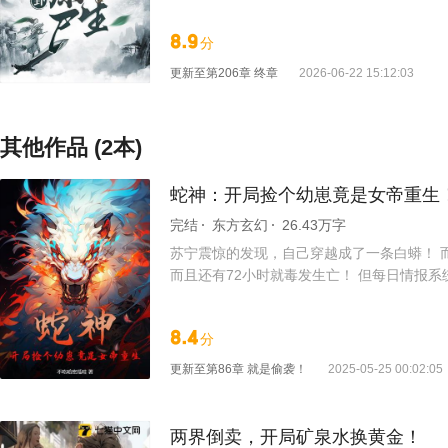
好，我手上有一只娘留下的阴镯。 一日一卦
活下去。 再活久一点。 若能一直活下去，
8.9
分
更新至
第206章 终章
2026-06-22 15:12:03
其他作品 (2本)
蛇神：开局捡个幼崽竟是女帝重生
完结
东方玄幻
26.43万字
苏宁震惊的发现，自己穿越成了一条白蟒！ 
而且还有72小时就毒发生亡！ 但每日情报系统告诉
球前三万年的守护神时代。 她现在的情况很
帮她解决了敌人，而且帮她擦粑粑，还给她喂奶.
8.4
分
更新至
第86章 就是偷袭！
2025-05-25 00:02:05
两界倒卖，开局矿泉水换黄金！