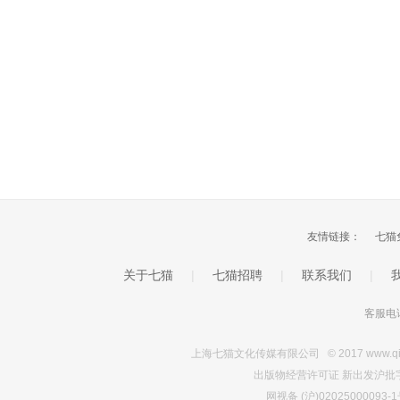
友情链接：
七猫
关于七猫
|
七猫招聘
|
联系我们
|
客服电话
上海七猫文化传媒有限公司 © 2017 www.qimao.c
出版物经营许可证 新出发沪批字第Y7
网视备 (沪)0202500009