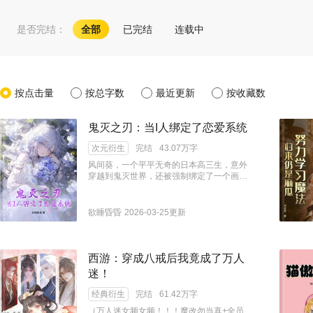
是否完结：
全部
已完结
连载中
按点击量
按总字数
最近更新
按收藏数
鬼灭之刃：当I人绑定了恋爱系统
次元衍生
完结
43.07万字
风间葵，一个平平无奇的日本高三生，意外
穿越到鬼灭世界，还被强制绑定了一个画风
清奇的“恋爱系统”。 系统：“叮！请与水柱进
行一场雨中漫步，奖励：呼吸法熟练度
+10。” 风间葵：“……我选择狗带。” 为了活
欲睡昏昏
2026-03-25更新
命，她被迫开启了一系列骚操作： 对着炎柱
猛夸“大哥你好温暖”，只为完成“传递温暖”任
务； 抱着伊之助的野猪头套不肯撒手，只因
系统判定这也算“贴贴”； 甚至在蝴蝶忍面前
西游：穿成八戒后我竟成了万人
表演徒手接毒针，只为触发“信任考验”……
迷！
从此，鬼杀队众人看她的眼神逐渐变得不对
劲： 炭治郎（担忧）：“葵小姐……是不是
经典衍生
完结
61.42万字
压力太大了？” 善逸（感动）：“她为了接近
我，竟然想出了这么多办法！好可爱！” 伊
（万人迷女频女频！！！魔改勿当真+全员