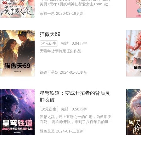
之助（兴奋）：“她果然想和我进行更强的身
美男+无cp+男妖精神仙都爱女主+ooc+微强
体碰撞！” 柱们（沉思）：“这孩子……是继
制） 朱狸穿越了。 还穿成了一本不正经西游
家有一崽
2026-03-19更新
缘一之后，百年难遇的……社交奇才？” 上
同人文里的猪八戒！ 唐三藏是搞笑美男，谈
弦们：我老婆就是这么受欢迎。 风间葵欲哭
笑间一拳打爆妖怪的头。 孙悟空是冰山美
无泪：“不！我只是想活命啊！你们别用那种
男，如同高岭之花。 沙僧是温柔美男，默默
看稀有物种的眼神看我！” 这是一个被迫在
付出不求回报。 至于八戒…….不仅性转，竟
猫傲天69
修罗场里穿梭，结果不小心把整个鬼杀队
然还是什么倾城绝世第一美人！？？ 不论是
都“攻略”了的搞笑故事。 PS本文不拆蛇恋，
神仙，还是妖魔，各个都馋她身子！ 朱狸石
次元衍生
完结
0.04万字
其余CP全拆。
化倒地，她真的完全拒绝跨种族恋爱，直接
连夜离开高老庄，结果还是逃不过强大的剧
天猫年货节特定征集作品
情。 为了保住节操，朱狸遮住容貌，踏上了
西行取经之路。 可是这一路上的妖怪都怎么
回事？不是已经把容貌遮住了吗！？还抓我
干什么！？ 某些：“谁说我喜欢的是你的外
锦锦不是妖
2024-01-31更新
貌？” 吓得朱狸躲到孙悟空身后： 孙悟空声
音沙哑：“师妹，我带你回花果山吧。” 朱狸
魂飞魄散，躲到唐三藏身后。 唐三藏收起以
往的吊儿郎当： “阿狸，我不叫你八戒了，
星穹铁道：变成开拓者的背后灵
你也别叫我师父了可好？” 朱狸后退，看着
肿么破
一旁沉默寡言的沙僧，突然觉得，他看自己
的眼神好像也不对了...
次元衍生
完结
0.58万字
倏忽之乱，云上五饶之一的白珩，为救朋友
而死。 再次睁开眼，来到了八百年后的世
界，与开拓者穹建立了连她都预料不到的羁
酥鱼叉叉
2024-01-11更新
绊。 白珩：确实没有预料到我会成为一个爱
翻垃圾桶，用棒球棒暴打敌人的电波系铁憨