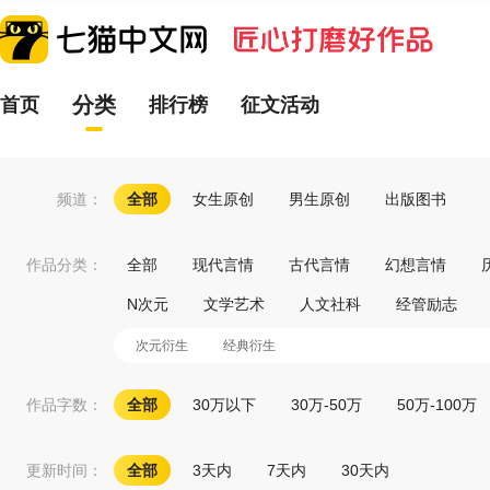
分类
首页
排行榜
征文活动
频道：
全部
女生原创
男生原创
出版图书
作品分类：
全部
现代言情
古代言情
幻想言情
N次元
文学艺术
人文社科
经管励志
次元衍生
经典衍生
作品字数：
全部
30万以下
30万-50万
50万-100万
更新时间：
全部
3天内
7天内
30天内