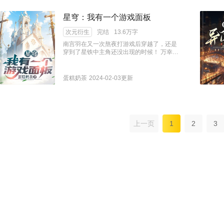
憨的背后灵。 穹：我觉得你在骂我，而且我
有证据。 白珩在某只小浣熊脸上mua了一
星穹：我有一个游戏面板
口，狡黠道：没有，夸你呢。 穹：…… 穹：
那就多夸夸！我爱听！ cp：白珩x穹
次元衍生
完结
13.6万字
南宫羽在又一次熬夜打游戏后穿越了，还是
穿到了星铁中主角还没出现的时候！ 万幸的
是她自带游戏面板。 有了这个面板，她直接
从一个手无缚鸡之力的丰饶奶妈变成六边形
战士！ 为了保持自己的甜妹人设，南宫羽一
蛋糕奶茶
2024-02-03更新
直坚持自己是个丰饶。 众人：“……”信你个
鬼啊！ 宇宙浩渺，机缘巧合下来到异世界的
南宫羽只想和星穹列车的众人一同航行在宇
宙中，见识不同的风景，认识更多的伙伴，
在这个世界活出更精彩的人生！
上一页
1
2
3