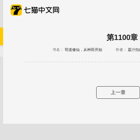
第1100
书名：
苟道修仙，从种田开始
作者：
荔汁扣
上一章