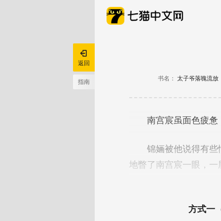

返回
书名：
太子爷落魄流放
指南
方式一