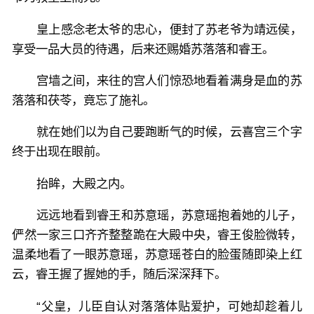
皇上感念老太爷的忠心，便封了苏老爷为靖远侯，
享受一品大员的待遇，后来还赐婚苏落落和睿王。
宫墙之间，来往的宫人们惊恐地看着满身是血的苏
落落和茯苓，竟忘了施礼。
就在她们以为自己要跑断气的时候，云喜宫三个字
终于出现在眼前。
抬眸，大殿之内。
远远地看到睿王和苏意瑶，苏意瑶抱着她的儿子，
俨然一家三口齐齐整整跪在大殿中央，睿王俊脸微转，
温柔地看了一眼苏意瑶，苏意瑶苍白的脸蛋随即染上红
云，睿王握了握她的手，随后深深拜下。
“父皇，儿臣自认对落落体贴爱护，可她却趁着儿