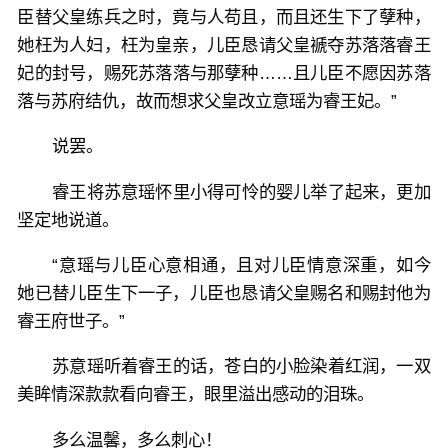
臣替父皇练兵之时，竟与人苟且，而且还生下了孽种，
她枉为人妇，枉为皇亲，儿臣恳请父皇褫夺苏落落睿王
妃的封号，赐死苏落落与那孽种……且儿臣不愿因苏落
落与苏府结仇，故而想求父皇改立意瑶为睿王妃。”
说罢。
睿王将苏意瑶怀里小得可怜的婴儿举了起来，更加
坚定地说道。
“意瑶与儿臣心意相通，且对儿臣情意深重，如今
她已替儿臣生下一子，儿臣也恳请父皇赐名和赐封他为
睿王府世子。”
苏意瑶听着睿王的话，苍白的小脸染着红润，一双
美眸情深款款看向睿王，眼里溢出感动的泪珠。
多么温馨，多么刺心！