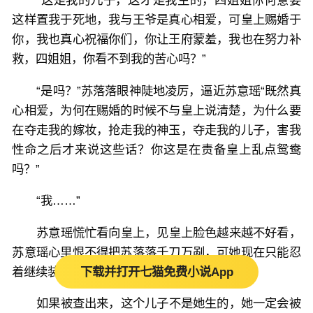
“这是我的儿子，这才是我生的，四姐姐你何意要
这样置我于死地，我与王爷是真心相爱，可皇上赐婚于
你，我也真心祝福你们，你让王府蒙羞，我也在努力补
救，四姐姐，你看不到我的苦心吗？”
“是吗？”苏落落眼神陡地凌厉，逼近苏意瑶“既然真
心相爱，为何在赐婚的时候不与皇上说清楚，为什么要
在夺走我的嫁妆，抢走我的神玉，夺走我的儿子，害我
性命之后才来说这些话？你这是在责备皇上乱点鸳鸯
吗？”
“我……”
苏意瑶慌忙看向皇上，见皇上脸色越来越不好看，
苏意瑶心里恨不得把苏落落千刀万剐，可她现在只能忍
着继续装柔弱，得想办法快点混过去。
下载并打开七猫免费小说App
如果被查出来，这个儿子不是她生的，她一定会被