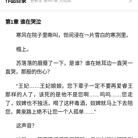
骂。
作品目录
更新至 第467章 大结局

“都说是被猫挠的喽，你还要叽叽歪歪，一会回去，九
族都被灭完了！”
第1章 谁在哭泣
寒风在院子里嘶叫，世间浸在一片雪白的寒冽里。
榻上。
苏落落的眉蹙了一下，是谁？谁在她耳边一直哭一
直哭，那般的伤心？
“王妃……王妃娘娘，您下辈子一定不要再爱睿王
那样的人了，该死的是他不是您啊……呜呜……您走
了，奴婢也不独活，喝了这杯毒酒，奴婢就马上下去陪
您，黄泉路上绝不让您一个人孤单……”
这声音？