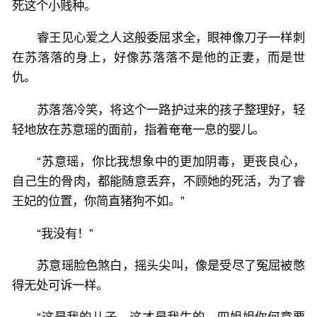
死这个小贱种。
睿王见心爱之人这般委屈求全，眼神像刀子一样刺
在苏落落的身上，好像苏落落不是他的正妻，而是世
仇。
苏落落冷笑，将这个一路护过来的孩子整理好，轻
轻地放在苏意瑶的面前，指着奄奄一息的婴儿。
“苏意瑶，你比我想象中的更加阴毒，更丧良心，
自己生的骨肉，都能随意丢弃，不顾她的死活，为了睿
王妃的位置，你简直猪狗不如。”
“我没有！”
苏意瑶脸色煞白，摇头尖叫，像是受尽了冤屈被憋
得无处可诉一样。