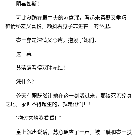
阴毒如斯！
可此刻跪在殿中央的苏意瑶，看起来柔弱又乖巧，
神情娇羞又喜悦，颤抖着身子靠进睿王的怀里。
睿王亦是深情又心疼，抱紧了她们。
这一幕。
苏落落看得双眸赤红！
凭什么？
苍天有眼既然让她在这一刻活过来，那该死无葬身
之地，永世不得超生的，就是他们！！
“抱过来给朕看看！”
皇上沉声说话，苏意瑶应了一声，被丫鬟和睿王扶