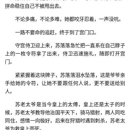
拼命稳住自己不被甩出去。
不论多痛，不论多难，她都咬牙忍着，一声没吭。
一路不要命的追赶，终于到了宫门口。
守宫侍卫迎上来，苏落落急忙把一直系在自己脖子
上的一枚令符拿了出来，侍卫迅速施礼，随即打开宫
门。
紧紧握着这块牌子，苏落落泪水坠落，这是爷爷亲
手给她的令符，让她不要跟任何人说，更不要送给别
人。
苏老太爷是当今皇上的太傅，皇上还是太子的时
候，苏老太爷教导他治国平天下，骑马猎射，两人同吃
同住，感情一向极好，后来在狩猎时遇到刺杀，苏老太
爷为救皇上而死。