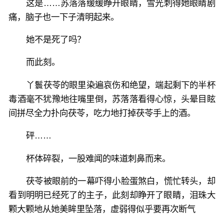
这是……苏落落缓缓睁开眼睛，雪光刺得她眼睛剧
痛，脑子也一下子清明起来。
她不是死了吗？
而此刻。
丫鬟茯苓的眼里染遍哀伤和绝望，端起剩下的半杯
毒酒毫不犹豫地往嘴里倒，苏落落看得心惊，头晕目眩
间拼尽全力扑向茯苓，吃力地打掉茯苓手上的酒。
砰……
杯体碎裂，一股难闻的味道刺鼻而来。
茯苓被眼前的一幕吓得小脸蛋煞白，慌忙转头，却
看到明明已经死了的主子，此刻却睁开了眼睛，泪珠大
颗大颗地从她美眸里坠落，虚弱得似乎要再次断气