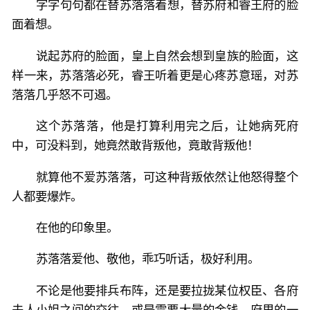
字字句句都在替苏落落着想，替苏府和睿王府的脸
面着想。
说起苏府的脸面，皇上自然会想到皇族的脸面，这
样一来，苏落落必死，睿王听着更是心疼苏意瑶，对苏
落落几乎怒不可遏。
这个苏落落，他是打算利用完之后，让她病死府
中，可没料到，她竟然敢背叛他，竟敢背叛他！
就算他不爱苏落落，可这种背叛依然让他怒得整个
人都要爆炸。
在他的印象里。
苏落落爱他、敬他，乖巧听话，极好利用。
不论是他要排兵布阵，还是要拉拢某位权臣、各府
夫人小姐之间的交往，或是需要大量的金钱，府里的一