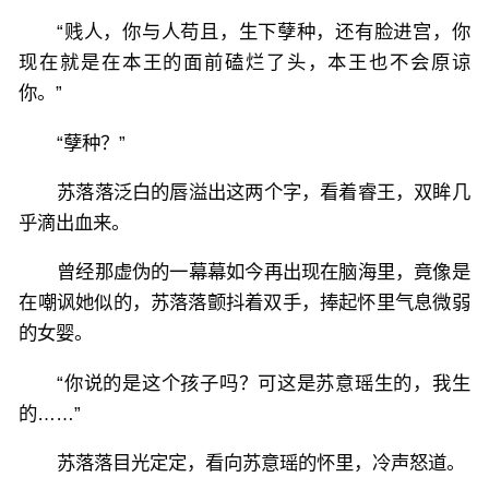
“贱人，你与人苟且，生下孽种，还有脸进宫，你
现在就是在本王的面前磕烂了头，本王也不会原谅
你。”
“孽种？”
苏落落泛白的唇溢出这两个字，看着睿王，双眸几
乎滴出血来。
曾经那虚伪的一幕幕如今再出现在脑海里，竟像是
在嘲讽她似的，苏落落颤抖着双手，捧起怀里气息微弱
的女婴。
“你说的是这个孩子吗？可这是苏意瑶生的，我生
的……”
苏落落目光定定，看向苏意瑶的怀里，冷声怒道。