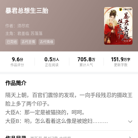
暴君总想生三胎
作者：须尽欢
主角：君墨临 苏落落
已完结
古代言情
古代情缘
9.6
0.5
705.8
151.9
分
万人
万
万字
作品评分
正在阅读
累计人气
更新字数
作品简介
隔天上朝，百官们震惊的发现，一向手段残忍的摄政王
脸上多了两个印子。
大臣A：那一定是被猫挠的，呵呵。
大臣B：哟，怎么看着这么像是被媳妇……

大臣C、D、E慌忙扑上去一把捂住他的嘴，拳打脚踢怒