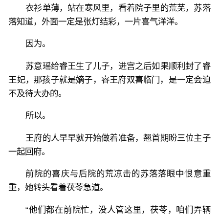
衣衫单薄，站在寒风里，看着院子里的荒芜，苏落
落知道，外面一定是张灯结彩，一片喜气洋洋。
因为。
苏意瑶给睿王生了儿子，进宫之后如果顺利封了睿
王妃，那孩子就是嫡子，睿王府双喜临门，是一定会迫
不及待大办的。
所以。
王府的人早早就开始做着准备，翘首期盼三位主子
一起回府。
前院的喜庆与后院的荒凉击的苏落落眼中恨意重
重，她转头看着茯苓急道。
“他们都在前院忙，没人管这里，茯苓，咱们弄辆