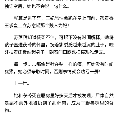
独守空房，她也不会说一句什么。
就算是进了宫，王妃恐怕会跪在皇上面前，帮着睿
王求皇上立苏意瑶那个贱人为妃！
苏落落知道茯苓不信，可眼下没有时间解释，她将
孩子塞进茯苓的怀里，抚着撕裂感越来越沉的肚子，咬
牙扶着床板站起身子，朝着门口跌跌撞撞艰难走去。
每一步……都像是针在钻一样的痛，可她没有时间
犹豫，她必须争取时间，否则事情就会功亏一篑！
上一世。
她和茯苓死在厢房里好多天后才被发现，尸体自然
是毫不意外地被扔到了乱葬岗，成为了野兽嘴里的食
物。