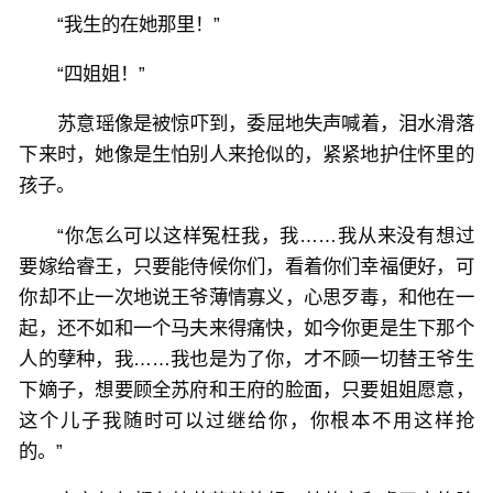
“我生的在她那里！”
“四姐姐！”
苏意瑶像是被惊吓到，委屈地失声喊着，泪水滑落
下来时，她像是生怕别人来抢似的，紧紧地护住怀里的
孩子。
“你怎么可以这样冤枉我，我……我从来没有想过
要嫁给睿王，只要能侍候你们，看着你们幸福便好，可
你却不止一次地说王爷薄情寡义，心思歹毒，和他在一
起，还不如和一个马夫来得痛快，如今你更是生下那个
人的孽种，我……我也是为了你，才不顾一切替王爷生
下嫡子，想要顾全苏府和王府的脸面，只要姐姐愿意，
这个儿子我随时可以过继给你，你根本不用这样抢
的。”