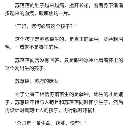
苏落落的肚子越来越痛，掀开长裙，看着身下渐渐
多起来的血痕，眼底焦灼一片。
“王妃，您何必管这个孩子？”
这个孩子是苏意瑶生的，是真正的孽种，宽脸粗眉
毛，一看就不是睿王的种。
苏落落闻言没有回答，只是眼神冰冷地看着怀里的
这个刚出生的孩子。
苏意瑶，苏府的庶女。
为了让睿王相信苏落落生的是孽种，她生的才是嫡
子，苏意瑶不惜与人苟且和苏落落同时怀孕生子，然后
再设计对调两个人的孩子，再行栽赃嫁祸！
“总归是一条生命，茯苓，快些！”