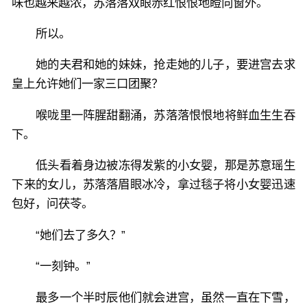
味也越来越浓，苏落落双眼赤红恨恨地瞪向窗外。
所以。
她的夫君和她的妹妹，抢走她的儿子，要进宫去求
皇上允许她们一家三口团聚？
喉咙里一阵腥甜翻涌，苏落落恨恨地将鲜血生生吞
下。
低头看着身边被冻得发紫的小女婴，那是苏意瑶生
下来的女儿，苏落落眉眼冰冷，拿过毯子将小女婴迅速
包好，问茯苓。
“她们去了多久？”
“一刻钟。”
最多一个半时辰他们就会进宫，虽然一直在下雪，