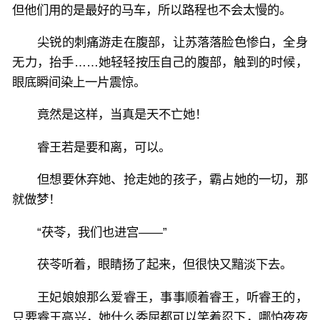
但他们用的是最好的马车，所以路程也不会太慢的。
尖锐的刺痛游走在腹部，让苏落落脸色惨白，全身
无力，抬手……她轻轻按压自己的腹部，触到的时候，
眼底瞬间染上一片震惊。
竟然是这样，当真是天不亡她！
睿王若是要和离，可以。
但想要休弃她、抢走她的孩子，霸占她的一切，那
就做梦！
“茯苓，我们也进宫——”
茯苓听着，眼睛扬了起来，但很快又黯淡下去。
王妃娘娘那么爱睿王，事事顺着睿王，听睿王的，
只要睿王高兴，她什么委屈都可以笑着忍下，哪怕夜夜