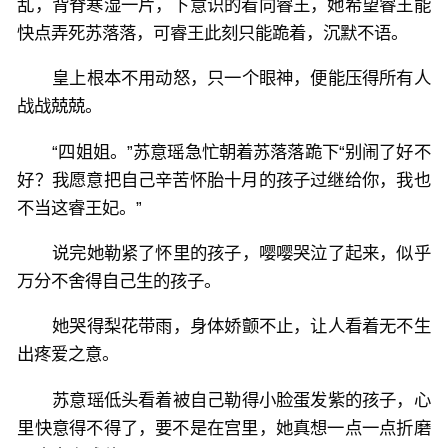
乱，背脊寒湿一片，下意识的看向睿王，她希望睿王能
快点弄死苏落落，可睿王此刻只能跪着，沉默不语。
皇上根本不用动怒，只一个眼神，便能压得所有人
战战兢兢。
“四姐姐。”苏意瑶急忙朝着苏落落跪下“别闹了好不
好？我愿意把自己辛苦怀胎十月的孩子过继给你，我也
不当这睿王妃。”
说完她勒紧了怀里的孩子，嘤嘤哭泣了起来，似乎
万分不舍得自己生的孩子。
她哭得梨花带雨，身体娇颤不止，让人看着无不生
出疼爱之意。
苏意瑶低头看着被自己勒得小脸蛋发紫的孩子，心
里快意得不得了，要不是在宫里，她真想一点一点折磨