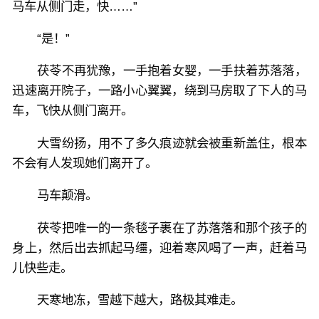
马车从侧门走，快……”
“是！”
茯苓不再犹豫，一手抱着女婴，一手扶着苏落落，
迅速离开院子，一路小心翼翼，绕到马房取了下人的马
车，飞快从侧门离开。
大雪纷扬，用不了多久痕迹就会被重新盖住，根本
不会有人发现她们离开了。
马车颠滑。
茯苓把唯一的一条毯子裹在了苏落落和那个孩子的
身上，然后出去抓起马缰，迎着寒风喝了一声，赶着马
儿快些走。
天寒地冻，雪越下越大，路极其难走。