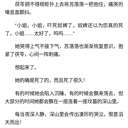
茯苓顾不得规矩扑上去将苏落落一把抱住，痛哭的
嗓音直颤抖。
“小姐，小姐，吓死奴婢了，奴婢还以为您真的死
了，小姐……太好了，呜呜……”
她哭得上气不接下气，苏落落也渐渐恢复意识，抱
紧了茯苓，心间一阵刺痛。
想起来了。
她的确是死了的，而且死了很久！
有的时候她会陷入沉睡，有的时候会飘来荡去，但
大部分的时间她都会飘在一座连着一座坟墓的深山里。
每当夜深人静，深山里会传出凄厉的哭泣，恨意滔
天而出！