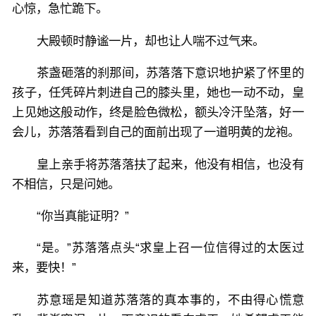
心惊，急忙跪下。
大殿顿时静谧一片，却也让人喘不过气来。
茶盏砸落的刹那间，苏落落下意识地护紧了怀里的
孩子，任凭碎片刺进自己的膝头里，她也一动不动，皇
上见她这般动作，终是脸色微松，额头冷汗坠落，好一
会儿，苏落落看到自己的面前出现了一道明黄的龙袍。
皇上亲手将苏落落扶了起来，他没有相信，也没有
不相信，只是问她。
“你当真能证明？”
“是。”苏落落点头“求皇上召一位信得过的太医过
来，要快！”
苏意瑶是知道苏落落的真本事的，不由得心慌意