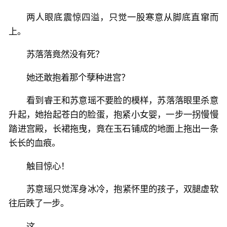
两人眼底震惊四溢，只觉一股寒意从脚底直窜而
上。
苏落落竟然没有死？
她还敢抱着那个孽种进宫？
看到睿王和苏意瑶不要脸的模样，苏落落眼里杀意
升起，她抬起苍白的脸蛋，抱紧小女婴，一步一拐慢慢
踏进宫殿，长裙拖曳，竟在玉石铺成的地面上拖出一条
长长的血痕。
触目惊心！
苏意瑶只觉浑身冰冷，抱紧怀里的孩子，双腿虚软
往后跌了一步。
这……