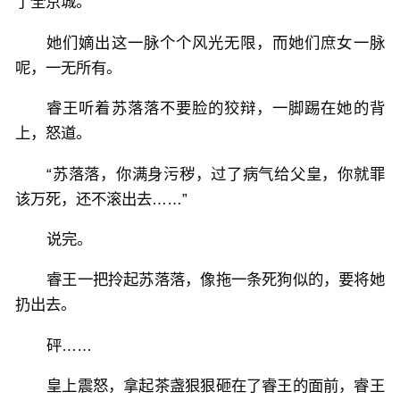
了全京城。
她们嫡出这一脉个个风光无限，而她们庶女一脉
呢，一无所有。
睿王听着苏落落不要脸的狡辩，一脚踢在她的背
上，怒道。
“苏落落，你满身污秽，过了病气给父皇，你就罪
该万死，还不滚出去……”
说完。
睿王一把拎起苏落落，像拖一条死狗似的，要将她
扔出去。
砰……
皇上震怒，拿起茶盏狠狠砸在了睿王的面前，睿王