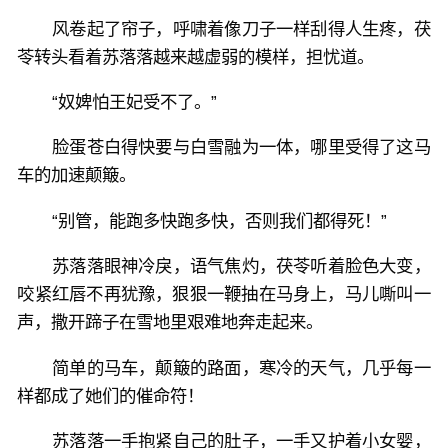
风卷起了帘子，呼啸着像刀子一样刮得人生疼，茯
苓转头看着苏落落越来越虚弱的模样，担忧道。
“奴婢怕王妃受不了。”
脸蛋苍白得快要与白雪融为一体，哪里受得了这马
车的加速颠簸。
“别管，能跑多快跑多快，否则我们都得死！”
苏落落眼神冷戾，语气焦灼，茯苓听着脸色大变，
咬紧红唇不再犹豫，狠狠一鞭抽在马身上，马儿嘶叫一
声，撒开蹄子在雪地里艰难地奔走起来。
简单的马车，颠簸的路面，寒冷的天气，几乎每一
样都成了她们的催命符！
苏落落一手抱紧自己的肚子，一手又护着小女婴，