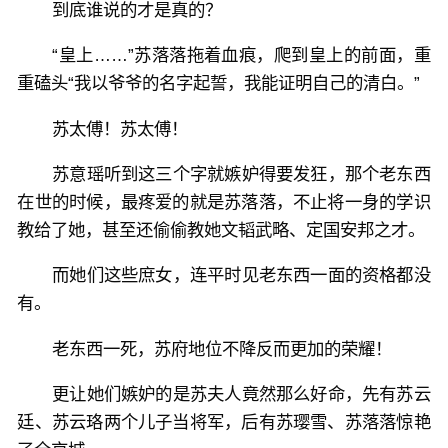
到底谁说的才是真的？
“皇上……”苏落落拖着血痕，爬到皇上的前面，重
重磕头“我以爷爷的名字起誓，我能证明自己的清白。”
苏太傅！苏太傅！
苏意瑶听到这三个字就嫉妒得要发狂，那个老东西
在世的时候，最疼爱的就是苏落落，不止将一身的学识
教给了她，甚至还偷偷教她文韬武略、定国安邦之才。
而她们这些庶女，连平时见老东西一面的资格都没
有。
老东西一死，苏府地位不降反而更加的荣耀！
更让她们嫉妒的是苏夫人竟然那么好命，先有苏云
廷、苏云珞两个儿子当将军，后有苏璎雪、苏落落惊艳