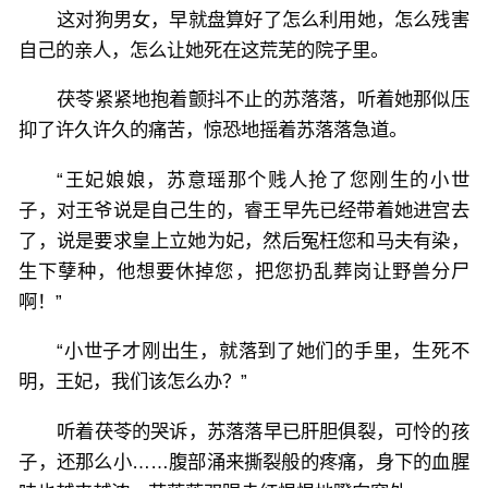
这对狗男女，早就盘算好了怎么利用她，怎么残害
自己的亲人，怎么让她死在这荒芜的院子里。
茯苓紧紧地抱着颤抖不止的苏落落，听着她那似压
抑了许久许久的痛苦，惊恐地摇着苏落落急道。
“王妃娘娘，苏意瑶那个贱人抢了您刚生的小世
子，对王爷说是自己生的，睿王早先已经带着她进宫去
了，说是要求皇上立她为妃，然后冤枉您和马夫有染，
生下孽种，他想要休掉您，把您扔乱葬岗让野兽分尸
啊！”
“小世子才刚出生，就落到了她们的手里，生死不
明，王妃，我们该怎么办？”
听着茯苓的哭诉，苏落落早已肝胆俱裂，可怜的孩
子，还那么小……腹部涌来撕裂般的疼痛，身下的血腥