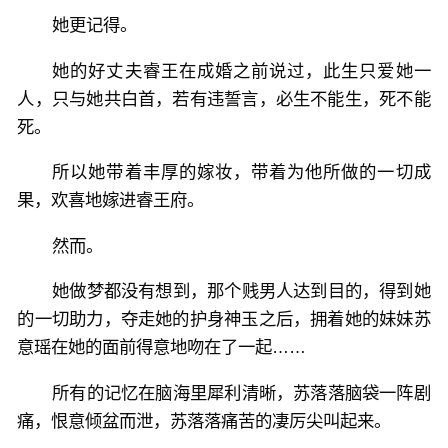
她更记得。
她的好丈夫睿王在成婚之前说过，此生只爱她一
人，只与她共白首，若有违誓言，必生不能生，死不能
死。
所以她带着丰厚的嫁妆，带着为他所做的一切成
果，欢喜地嫁进睿王府。
然而。
她做梦都没有想到，那个贱男人达到目的，得到她
的一切助力，夺走她的护身神玉之后，拥着她的妹妹苏
意瑶在她的面前得意地吻在了一起……
所有的记忆在脑海里犀利清晰，苏落落脑袋一阵剧
痛，恨意倾盆而泄，苏落落痛苦的凄厉尖叫起来。