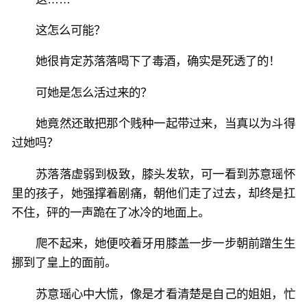
这怎么可能？
她很肯定苏落落喝下了毒酒，确实是死透了的！
可她是怎么活过来的？
她竟然还敢把那个贱种一起带过来，当真以为斗得
过她吗？
苏落落虚弱到极致，膝头发软，可一看到苏意瑶怀
里的孩子，她强撑着剧痛，朝他们走了过去，却终是扛
不住，砰的一声跪在了冰冷的地面上。
爬不起来，她便咬着牙用膝盖一步一步朝前蹭生生
挪到了皇上的面前。
苏意瑶心中大慌，像是才看清楚是自己的姐姐，忙