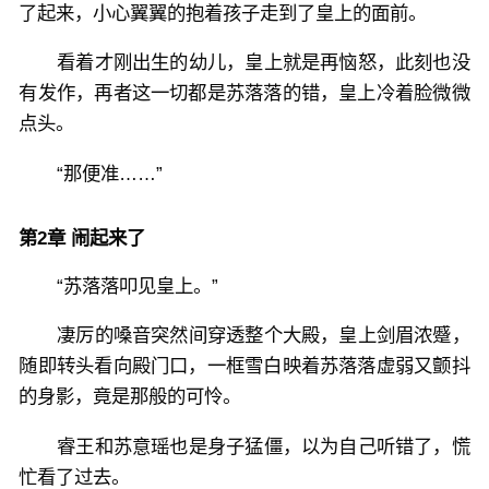
了起来，小心翼翼的抱着孩子走到了皇上的面前。
看着才刚出生的幼儿，皇上就是再恼怒，此刻也没
有发作，再者这一切都是苏落落的错，皇上冷着脸微微
点头。
“那便准……”
第2章 闹起来了
“苏落落叩见皇上。”
凄厉的嗓音突然间穿透整个大殿，皇上剑眉浓蹙，
随即转头看向殿门口，一框雪白映着苏落落虚弱又颤抖
的身影，竟是那般的可怜。
睿王和苏意瑶也是身子猛僵，以为自己听错了，慌
忙看了过去。