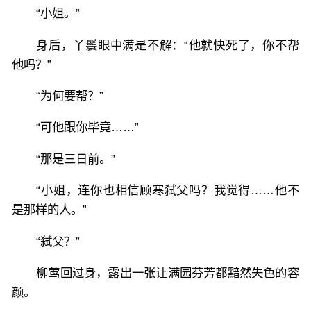
“小姐。”
身后，丫鬟眼中满是不解：“他就快死了，你不帮
他吗？”
“为何要帮？”
“可他跟你毕竟……”
“那是三日前。”
“小姐，连你也相信顾寒弑父吗？我觉得……他不
是那样的人。”
“弑父？”
柳莺回过身，露出一张让满园芬芳都黯然失色的容
颜。