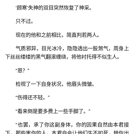
‘顾寒’失神的双目突然恢复了神采。
只不过。
现在的他和之前相比，简直判若两人。
气质邪异，目光冰冷，隐隐透出一股煞气，周身上
下丝丝缕缕的黑气翻滚缠绕，将他衬托得不似生人。
“恩？”
检视了一下自身状况，他眉头微皱。
“伤得还不轻。”
“看来倒是要多费上一些手脚了。”
“也罢，承了你这副身体，你的因果自然由本君接
下，那些害你的人，本君自会让他们生不如死，替你出