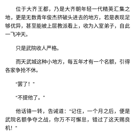
位于大齐王都，乃是大齐朝年轻一代精英汇集之
地，更是无数青年俊杰挤破头进去的地方，若是表现足
够优异，甚至能被上层教派看上，收为入室弟子，自此
一飞冲天。
只是武院收人严格。
而天武城这种小地方，每五年才有一个名额，引得
各家争抢不休。
“罢了！”
“不提他了。”
他话锋一转，告诫道：“记住，一个月之后，便是
武院名额争夺之战，你万不可懈怠，错过了这天赐良
机！”