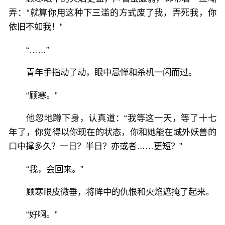
弄：“就算你用这种下三滥的方式废了我，弄死我，你
依旧不如我！”
“……”
青年手指动了动，眼中忌惮和杀机一闪而过。
“顾寒。”
他忽地蹲下身，认真道：“我等这一天，等了十七
年了，你觉得以你现在的状态，你和她能在城外妖兽的
口中撑多久？一日？半日？亦或者……更短？”
“我，会回来。”
顾寒眼皮微垂，将眸中的仇恨和火焰遮掩了起来。
“好啊。”