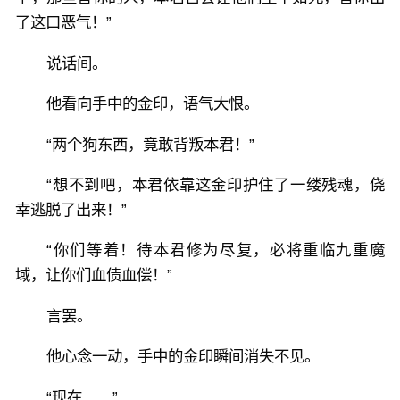
了这口恶气！”
说话间。
他看向手中的金印，语气大恨。
“两个狗东西，竟敢背叛本君！”
“想不到吧，本君依靠这金印护住了一缕残魂，侥
幸逃脱了出来！”
“你们等着！待本君修为尽复，必将重临九重魔
域，让你们血债血偿！”
言罢。
他心念一动，手中的金印瞬间消失不见。
“现在……”