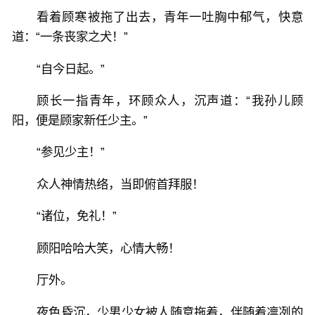
看着顾寒被拖了出去，青年一吐胸中郁气，快意
道：“一条丧家之犬！”
“自今日起。”
顾长一指青年，环顾众人，沉声道：“我孙儿顾
阳，便是顾家新任少主。”
“参见少主！”
众人神情热络，当即俯首拜服！
“诸位，免礼！”
顾阳哈哈大笑，心情大畅！
厅外。
夜色昏沉，少男少女被人随意拖着，伴随着凛冽的