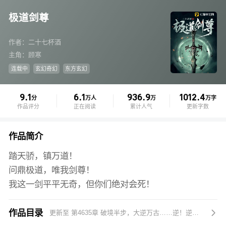
极道剑尊
作者：二十七杯酒
主角：顾寒
连载中
玄幻奇幻
东方玄幻
9.1
6.1
936.9
1012.4
分
万人
万
万字
作品评分
正在阅读
累计人气
更新字数
作品简介
踏天骄，镇万道！
问鼎极道，唯我剑尊！
我这一剑平平无奇，但你们绝对会死！

作品目录
更新至 第4635章 破境半步，大逆万古……逆！逆！！逆！！！
