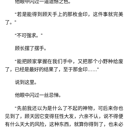
他眼中闪过一道遗憾之色。
“若是能得到顾天手上的那枚金印，这件事就完美
了。”
“不可强求。”
顾长摆了摆手。
“能把顾家掌握在我们手中，又把那个小野种给废
了，已经是最好的结果了，至于那金印……”
说到这里。
他眼中闪过一丝忌惮。
“先前我还以为是什么了不起的神物，可后来你也
见到了，顾天因它变得狂性大发，六亲不认，说不得便
有什么天大的风险，这种东西，就算你得到了，也未必