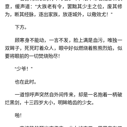
意，缓声道：“大族老有令，罢黜其少主之位，废其修
为，断其经脉，逐出家族，放逐城外，以儆效尤！”
下方。
顾寒身不能动，一言不发，脸上满是血污，唯独一
双眸子，死死盯着众人，眼中好似燃烧着熊熊烈焰，似
要将眼前的一切焚烧殆尽！
“少爷！”
也在此时。
一道惊呼声突然自外间传来，却是一名抱着一柄破
烂黑剑，十三四岁大小，明眸皓齿的少女。
啪！