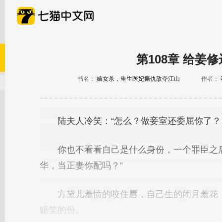
第108章 给姜
书名：
嫡女杀，重生医妃撕仇敌夺江山
作者：