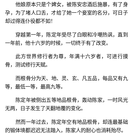
他娘原本只是个婢女，被陈安忠酒后施暴，有了身
孕，为了堵人口舌，才给了她一个妾室的名分，可日子
却过得连仆役都不如！
穿越第一年，陈定年受尽了白眼和冷嘲热讽，直到
一年前，他十六岁的时候，一切终于有了改变。
此方世界修行者为尊，年满十六岁者，可进行摸
骨，测试修行天赋。
而根骨分为天、地、灵、玄、凡五品，每品又有九
等，最低一等，最高九等。
陈定年被侧出五等地品根骨，轰动陈家，一时风光
无两，日子发生了天翻地覆的变化。
然而一年过去，陈定年空有地品根骨，却连最基础
的锻体境都迟迟无法踏入，陈家人的耐心也消耗殆尽。