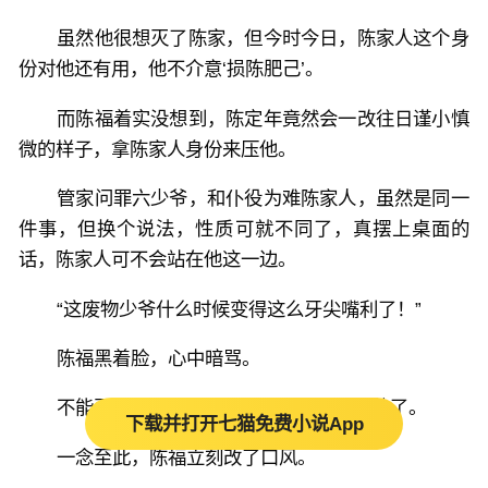
虽然他很想灭了陈家，但今时今日，陈家人这个身
份对他还有用，他不介意‘损陈肥己’。
而陈福着实没想到，陈定年竟然会一改往日谨小慎
微的样子，拿陈家人身份来压他。
管家问罪六少爷，和仆役为难陈家人，虽然是同一
件事，但换个说法，性质可就不同了，真摆上桌面的
话，陈家人可不会站在他这一边。
“这废物少爷什么时候变得这么牙尖嘴利了！”
陈福黑着脸，心中暗骂。
不能再纠结这件事了，否则理亏的就是他了。
下载并打开七猫免费小说App
一念至此，陈福立刻改了口风。