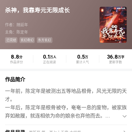
杀神，我靠寿元无限成长
作者：随延年
主角：陈定年
已完结
玄幻奇幻
东方玄幻
8.8
0.1
0.5
36.8
分
万人
万
万字
作品评分
正在阅读
累计人气
更新字数
作品简介
一年前，陈定年是被测出五等地品根骨，风光无限的天
才。
一年后，陈定年是根骨被夺，奄奄一息的废物，被家族
弃如敝履，就连相依为命的娘亲也弃他而去。

从云端跌落泥沼，陈定年含恨等死之际，杀神系统绑