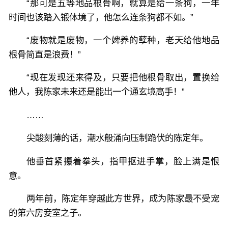
“那可是五等地品根骨啊，就算是给一条狗，一年
时间也该踏入锻体境了，他怎么连条狗都不如。”
“废物就是废物，一个婢养的孽种，老天给他地品
根骨简直是浪费！”
“现在发现还来得及，只要把他根骨取出，置换给
他人，我陈家未来还是能出一个通玄境高手！”
……
尖酸刻薄的话，潮水般涌向压制跪伏的陈定年。
他垂首紧攥着拳头，指甲抠进手掌，脸上满是恨
意。
两年前，陈定年穿越此方世界，成为陈家最不受宠
的第六房妾室之子。