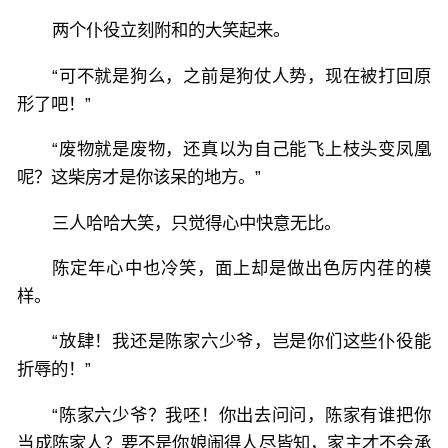
两个仆役立刻附和的大笑起来。
“可不就是狗么，之前是狗仗人势，现在被打回原
形了吧！”
“废物就是废物，还真以为自己能飞上枝头变凤凰
呢？这柴房才是你该呆的地方。”
三人哈哈大笑，只觉得心中快意无比。
陈定年心中也冷笑，面上却是做出色厉内荏的模
样。
“放肆！我还是陈家六少爷，岂是你们这些仆役能
折辱的！”
“陈家六少爷？我呸！你出去问问，陈家有谁把你
当成陈家人？要不是你娘闹得人尽皆知，家主才不会承