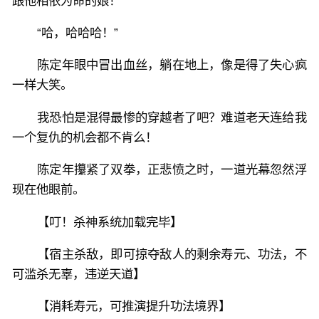
跟他相依为命的娘！
“哈，哈哈哈！”
陈定年眼中冒出血丝，躺在地上，像是得了失心疯
一样大笑。
我恐怕是混得最惨的穿越者了吧？难道老天连给我
一个复仇的机会都不肯么！
陈定年攥紧了双拳，正悲愤之时，一道光幕忽然浮
现在他眼前。
【叮！杀神系统加载完毕】
【宿主杀敌，即可掠夺敌人的剩余寿元、功法，不
可滥杀无辜，违逆天道】
【消耗寿元，可推演提升功法境界】