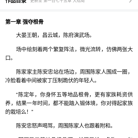
定！
作品目录
更新至 第一百七十五章 大结局

从此，杀戮即是修行！
而陈定年的第一个目标，便是陈家。
第一章 强夺根骨
“我的好父亲，好哥哥，还有陈家的所有人，你们欠我
的，准备好用命还了么！”
大晏王朝，昌云城，陈府演武场。
场中绘刻着两个繁复阵法，微光流转，仿佛两张大
口。
陈家家主陈安忠站在场边，周围陈家人围成一圈，
冷脸看着中间被家丁压制跪伏的年轻人。
“陈定年，你身怀五等地品根骨，更有家族耗资供
养，结果一年时间，都不能踏入锻体境，你对得起家族
的栽培么！”
陈安忠怒声喝骂，周围陈家人也跟着附和。