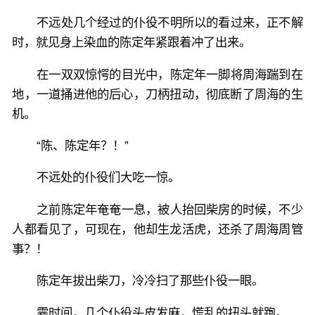
不远处几个经过的仆役不明所以的看过来，正不解
时，就见身上染血的陈定年紧跟着冲了出来。
在一双双惊愕的目光中，陈定年一脚将周海踹到在
地，一道捅进他的后心，刀柄扭动，彻底断了周海的生
机。
“陈、陈定年？！”
不远处的仆役们大吃一惊。
之前陈定年奄奄一息，被人抬回柴房的时候，不少
人都看见了，可现在，他却生龙活虎，还杀了周海周管
事？！
陈定年拔出柴刀，冷冷扫了那些仆役一眼。
霎时间，几个仆役头皮发麻，慌乱的扭头就跑。