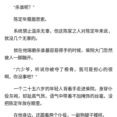
“杀谁呢？”
陈定年蹙眉思索。
系统禁止滥杀无辜，但这陈家之人对陈定年来说，
就没几个无辜的。
就在他琢磨杀谁最容易得手的时候，柴院大门忽然
被人一脚踹开。
“六少爷，听说你被夺了根骨，我可是担心的很
啊，你没事吧？”
一个二十五六岁的年轻人背着手走进柴院，身穿仆
役灰袍，却趾高气昂，语气中带着不加掩饰的丝毫，没
把陈定年放在眼里。
在他身边，还跟着两个仆役，一副狗腿子模样。