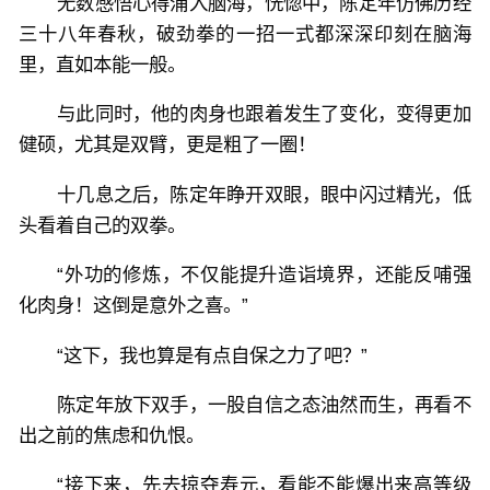
无数感悟心得涌入脑海，恍惚中，陈定年仿佛历经
三十八年春秋，破劲拳的一招一式都深深印刻在脑海
里，直如本能一般。
与此同时，他的肉身也跟着发生了变化，变得更加
健硕，尤其是双臂，更是粗了一圈！
十几息之后，陈定年睁开双眼，眼中闪过精光，低
头看着自己的双拳。
“外功的修炼，不仅能提升造诣境界，还能反哺强
化肉身！这倒是意外之喜。”
“这下，我也算是有点自保之力了吧？”
陈定年放下双手，一股自信之态油然而生，再看不
出之前的焦虑和仇恨。
“接下来，先去掠夺寿元，看能不能爆出来高等级