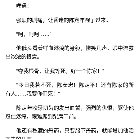
噗通！
强烈的剧痛，让昏迷的陈定年醒了过来。
“呵，呵呵……”
他低头看着鲜血淋漓的身躯，惨笑几声，眼中流露
出浓浓的恨意。
“夺我根骨，让我等死，好一个陈家！”
“今日我若不死，陈安忠！陈定平！还有陈家的所
有人……我要你们死！”
陈定年咬牙切齿的发出血誓，强烈的仇恨，驱使他
忍住疼痛，艰难爬到柴房门前。
他还有私藏的丹药，只要服下丹药，就能增加他活