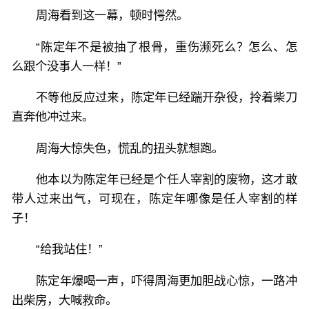
周海看到这一幕，顿时愕然。
“陈定年不是被抽了根骨，重伤濒死么？怎么、怎
么跟个没事人一样！”
不等他反应过来，陈定年已经踹开杂役，拎着柴刀
直奔他冲过来。
周海大惊失色，慌乱的扭头就想跑。
他本以为陈定年已经是个任人宰割的废物，这才敢
带人过来出气，可现在，陈定年哪像是任人宰割的样
子！
“给我站住！”
陈定年爆喝一声，吓得周海更加胆战心惊，一路冲
出柴房，大喊救命。