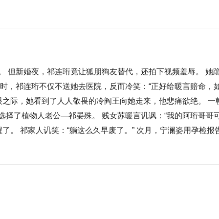
。 但新婚夜，祁连珩竟让狐朋狗友替代，还拍下视频羞辱。 她
死时，祁连珩不仅不送她去医院，反而冷笑：“正好给暖言赔命，
眼之际，她看到了人人敬畏的冷阎王向她走来，他悲痛欲绝。 一
选择了植物人老公—祁晏殊。 贱女苏暖言讥讽：“我的阿珩哥哥
了。 祁家人讥笑：“躺这么久早废了。” 次月，宁澜姿用孕检报