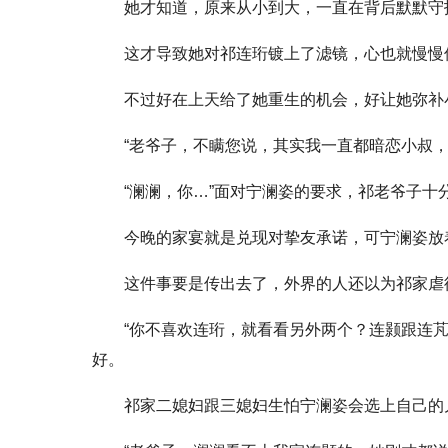
她才知道，原来从小到大，一直在背后默默守
这才导致她对祁连珩镀上了滤镜，心也就慢慢
不过好在上天给了她重生的机会，好让她弥补
“老爷子，不瞒您说，其实我一直都暗恋小叔
“澜澜，你…”面对宁澜姿的要求，祁老爷子十
今晚的家宴就是兑现对挚友承诺，可宁澜姿放
这件事要是传出去了，外界的人还以为祁家虐
“你不喜欢连珩，就看看另外两个？连颢跟连
好。
祁家二媳妇跟三媳妇生怕宁澜姿会选上自己的