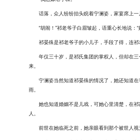
话落，众人纷纷抬头睨着宁澜姿，家宴席上一
“胡闹！”祁老爷子白眉皱起，语重心长地说：
祁晏殊是祁老爷子的小儿子，手段了得，连祁
年仅三十岁，是祁氏集团的掌权人，但却在三
来。
宁澜姿当然知道祁晏殊的情况了，她还知道在
雨。
她也知道婚姻不是儿戏，可她心里清楚，在祁
人。
前世在她临死之前，她亲眼看到那个被世人视