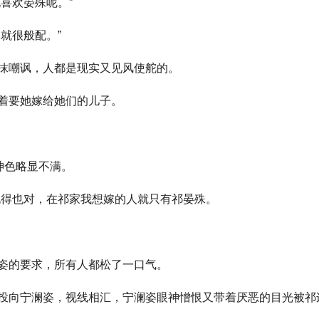
喜欢晏殊呢。”
就很般配。”
抹嘲讽，人都是现实又见风使舵的。
着要她嫁给她们的儿子。
神色略显不满。
说得也对，在祁家我想嫁的人就只有祁晏殊。
姿的要求，所有人都松了一口气。
投向宁澜姿，视线相汇，宁澜姿眼神憎恨又带着厌恶的目光被祁