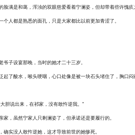
的脸满是和蔼，浑浊的双眼慈爱看着宁澜姿，但却带着些许愧疚
一个人都是熟悉的面孔，只是大家都比以前更加青涩了。
老爷子设宴那晚，当时的她才二十三岁。
泛起了酸水，喉头哽咽，心口处像是被一块石头堵住了，胸口闷
管大胆说出来，在祁家，没有敢忤逆我。”
亲家，虽然宁家人只剩澜姿了，但承诺还是要履行的。
，确实没人敢忤逆她，这才导致前世的她惨死。