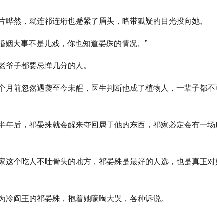
片哗然，就连祁连珩也蹙紧了眉头，略带狐疑的目光投向她。
“婚姻大事不是儿戏，你也知道晏殊的情况。”
老爷子都要忌惮几分的人。
个月前忽然遇袭至今未醒，医生判断他成了植物人，一辈子都不
半年后，祁晏殊就会醒来夺回属于他的东西，祁家必定会有一场
家这个吃人不吐骨头的地方，祁晏殊是最好的人选，也是真正对
为冷阎王的祁晏殊，抱着她嚎啕大哭，各种诉说。