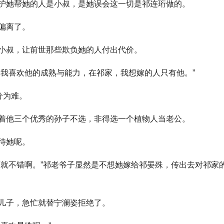
护她帮她的人是小叔，是她误会这一切是祁连珩做的。
偏离了。
小叔，让前世那些欺负她的人付出代价。
，我喜欢他的成熟与能力，在祁家，我想嫁的人只有他。”
分为难。
着他三个优秀的孙子不选，非得选一个植物人当老公。
待她呢。
芃就不错啊。”祁老爷子显然是不想她嫁给祁晏殊，传出去对祁家
儿子，急忙就替宁澜姿拒绝了。