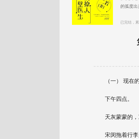
的弧度出
子，那双
不动就能
已完结，累
（一） 现在
下午四点。
天灰蒙蒙的，
宋闵拖着行李