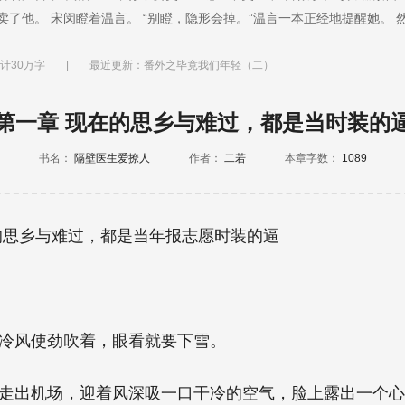
卖了他。 宋闵瞪着温言。 “别瞪，隐形会掉。”温言一本正经地提醒她。
清亮的眼，以及他揽着她的腰的场景…宋闵的脸开始慢慢发热，果断地转
想起他的眼睛！！！！
计30万字
|
最近更新：番外之毕竟我们年轻（二）
第一章 现在的思乡与难过，都是当时装的
书名：
隔壁医生爱撩人
作者：
二若
本章字数：
1089
的思乡与难过，都是当年报志愿时装的逼
冷风使劲吹着，眼看就要下雪。
走出机场，迎着风深吸一口干冷的空气，脸上露出一个