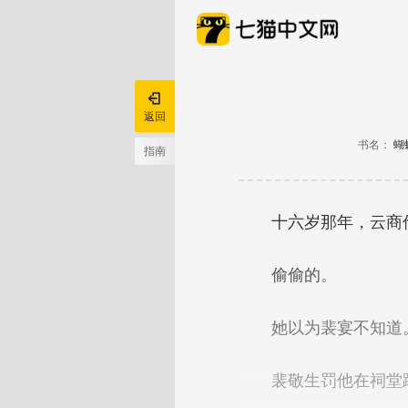

返回
书名：
蝴
指南