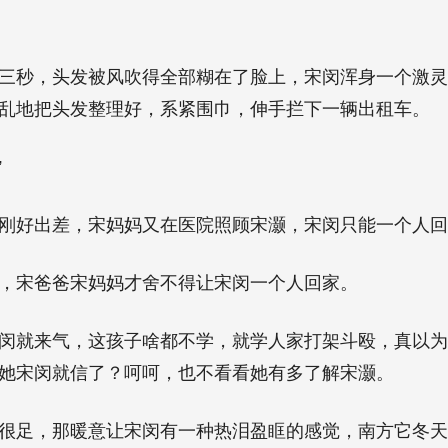
三秒，头发被风吹得全部糊在了脸上，宋闵浑身一个激
乱地把头发整理好，系紧围巾，伸手拦下一辆出租车。
”
刚好出差，宋妈妈又在医院照顾宋灏，宋闵只能一个人回
，宋爸爸宋妈妈才舍不得让宋闵一个人回家。
闵就来气，这孩子啥都不学，就学人家打架斗殴，真以
她宋闵就信了？呵呵，也不看看她有多了解宋灏。
很足，那暖意让宋闵有一种热泪盈眶的感觉，南方它冬