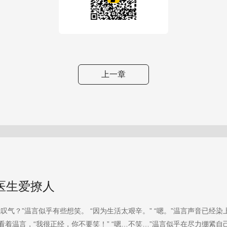
上一章
医生爱撩人
就叹气？”温言似乎有些想笑。 “因为生活太艰辛。” “嗯。”温言声音已经
看着温言，“我很正经，你不要笑！” “嗯…不笑…”温言似乎在尽力绷紧