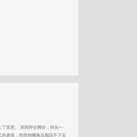
染上了笑意。 宋闵停住脚步，转头一
自己的表情，然而他嘴角压都压不下去