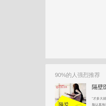
90%的人强烈推荐
隔壁
“才多大
脸认真地