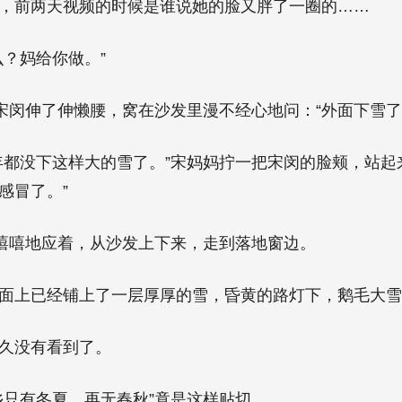
，前两天视频的时候是谁说她的脸又胖了一圈的……
么？妈给你做。”
”宋闵伸了伸懒腰，窝在沙发里漫不经心地问：“外面下雪了
年都没下这样大的雪了。”宋妈妈拧一把宋闵的脸颊，站起
感冒了。”
笑嘻嘻地应着，从沙发上下来，走到落地窗边。
面上已经铺上了一层厚厚的雪，昏黄的路灯下，鹅毛大雪
久没有看到了。
乡只有冬夏，再无春秋”竟是这样贴切。