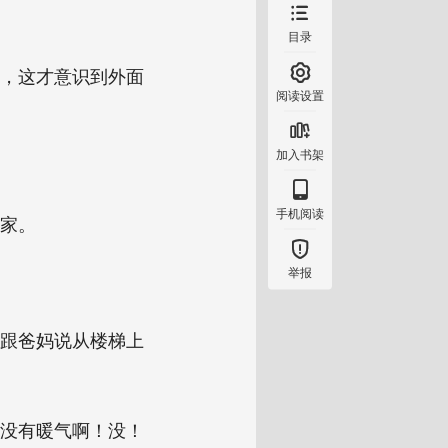

目录

灵，这才意识到外面
阅读设置

加入书架

手机阅读
家。

举报
为跟爸妈说从楼梯上
天没有暖气啊！没！