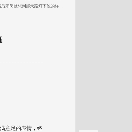
 然后宋闵就想到那天路灯下他的样
过头不再看他，要了命了，怎么动
逼
心满意足的表情，终