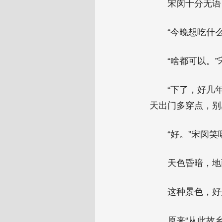
宋闵十分无语
“今晚想吃什
“啥都可以。
“下了，好几
天出门多穿点，别
“好。”宋闵
天色昏暗，地
这种景色，好
原来“从此故