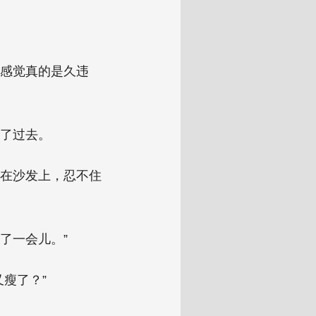
感觉真的是久违
了过去。
躺在沙发上，忍不住
了一会儿。”
瘦了？”