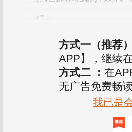
方式一（推荐
APP】，继续
方式二 ：
在A
无广告免费畅
我已是