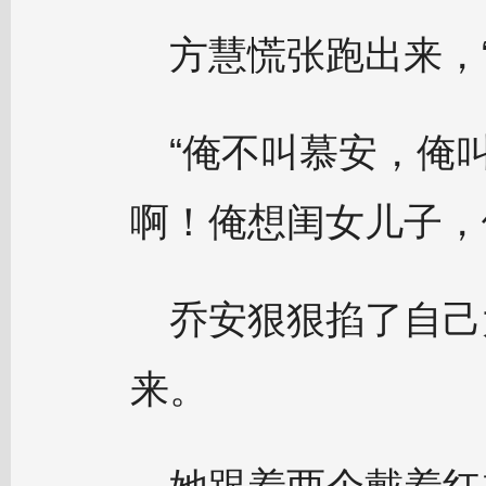
方慧慌张跑出来，
“俺不叫慕安，俺
啊！俺想闺女儿子，
乔安狠狠掐了自己
来。