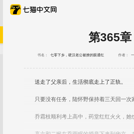
第365
书名：
七零下乡，硬汉老公被撩的眼通红
作者：