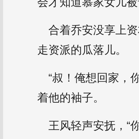
会才知道慕家女儿被
合着乔安没享上资
走资派的瓜落儿。
“叔！俺想回家，
着他的袖子。
王风轻声安抚，“