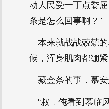
动人民受一丁点委屈
条是怎么回事啊？”
本来就战战兢兢的
候，浑身肌肉都绷紧
藏金条的事，慕安
“叔，俺看到慕临