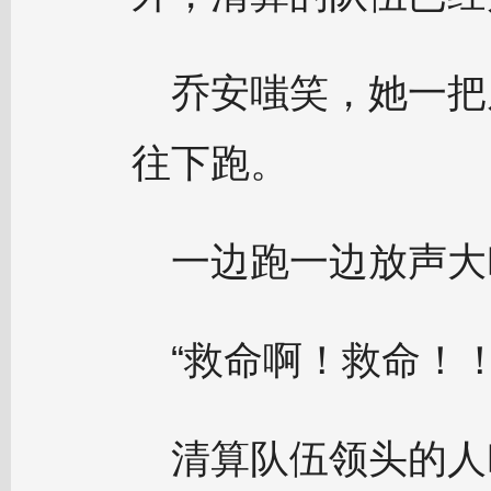
乔安嗤笑，她一把
往下跑。
一边跑一边放声大
“救命啊！救命！！
清算队伍领头的人