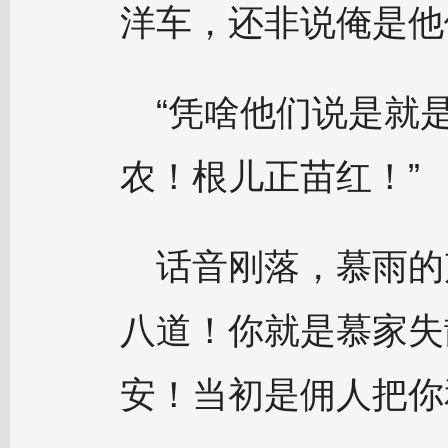
洋车，还非说俺是他
“凭啥他们说是就
农！根儿正苗红！”
话音刚落，慕雨的
八道！你就是慕家失
安！当初是佣人把你