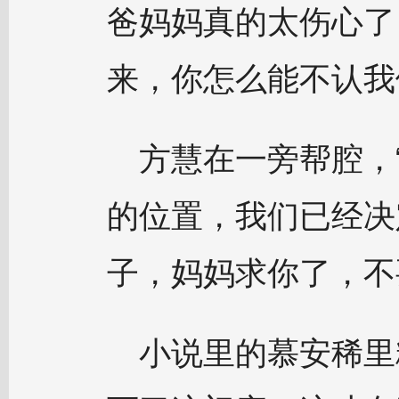
爸妈妈真的太伤心了
来，你怎么能不认我
方慧在一旁帮腔，
的位置，我们已经决
子，妈妈求你了，不
小说里的慕安稀里