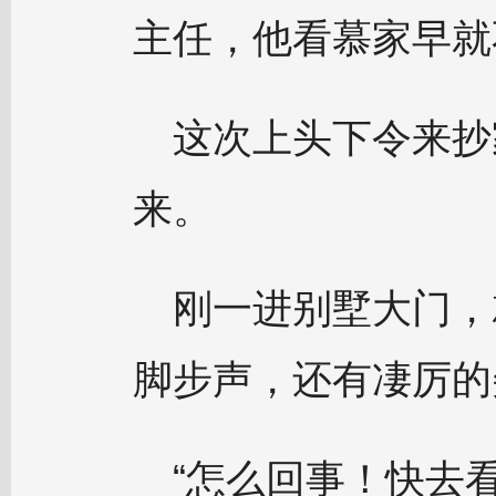
主任，他看慕家早就
这次上头下令来抄
来。
刚一进别墅大门，
脚步声，还有凄厉的
“怎么回事！快去看