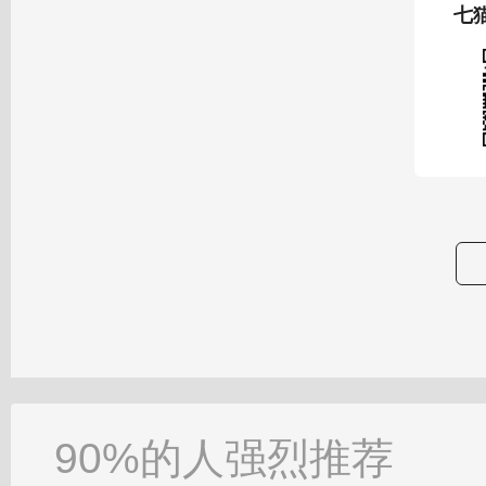
七
90%的人强烈推荐