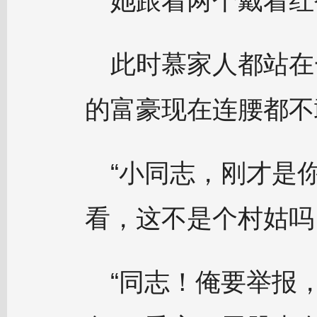
她跟着两个戴着红
此时慕家人都站在
的富豪现在连腰都不
“小同志，刚才是
看，这不是个村姑吗
“同志！俺要举报