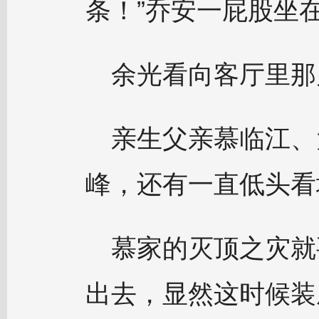
条！”乔安一屁股坐
余光看向客厅里那
亲生父亲慕临江、
峰，还有一直低头看
慕家的灭顶之灾就
出去，显然这时候装