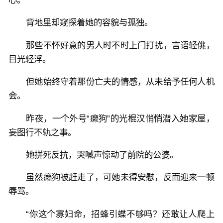
背地里却窥探着她的容貌与孤独。
那些不怀好意的男人时不时上门打扰，言语轻佻，
目光轻浮。
但她始终守着那份亡夫的情感，从未给予任何人机
会。
昨夜，一个外号“癞狗”的光棍汉悄悄潜入她家屋，
妄图行不轨之事。
她拼死反抗，哭喊声惊动了前院的公婆。
虽然癞狗被赶走了，可她未得安慰，反而迎来一顿
辱骂。
“你这个寡妇命，招蜂引蝶不够吗？还敢让人爬上