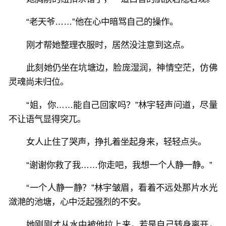
“老天爷……”他在心中暗骂自己的操作。
刚才帮她整理衣服时，居然没注意到这点。
此刻她仍坐在坑塘边，脸庞湿润，神情空茫，仿佛
灵魂尚未归位。
“姐，你……能自己回家吗？”林宇轻声问道，尽量
不让语气显得突兀。
女人止住了哭声，挣扎着坐起身来，轻轻点头。
“谢谢你救了我……你走吧，我想一个人静一静。”
“一个人静一静？”林宇皱眉，看着不远处那片水光
潋滟的池塘，心中泛起强烈的不安。
她刚刚才从水中被他拉上来，若是自己转身离开，