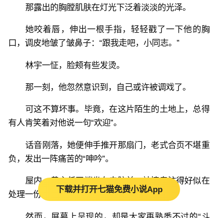
那露出的胸膛肌肤在灯光下泛着淡淡的光泽。
她咬着唇，伸出一根手指，轻轻戳了一下他的胸
口，调皮地皱了皱鼻子：“跟我走吧，小同志。”
林宇一怔，脸颊有些发烫。
那一刻，他忽然意识到，自己或许被调戏了。
可这不算坏事。毕竟，在这片陌生的土地上，总得
有人肯笑着对他说一句“欢迎”。
话音刚落，她便伸手推开那扇门，老式合页不堪重
负，发出一阵痛苦的“呻吟”。
屋内，黄主任正端坐在电脑前，神情专注得好似在
下载并打开七猫免费小说App
处理一份重要文档。
然而，屏幕上呈现的，却是大家再熟悉不过的“斗