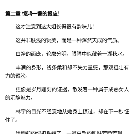
第二章 惊鸿一瞥的报应！
这才注意到这大姐长得很有韵味儿！
这并非肤浅的赞美，而是一种浑然天成的气质。
白净的面庞，轮廓分明，眼眸中似藏着一湖秋水。
丰满的身形，线条柔和却不失力量感，那双粗壮有
力的臂膀。
更像是岁月雕刻的证据，散发着一种属于成熟女人
的沉静魅力。
林宇的目光不经意地从她身上掠过，却在下一秒怔
住了。
她胸前的纽扣系错了，一道白皙的肌肤若隐若现。