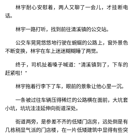
林宇耐心安慰着，两人又聊了一会儿，才挂断电
话。
林宇一路打听，找到前往清溪镇的公交站。
公交车晃晃悠悠地行驶在蜿蜒的公路上，窗外景色
不断变换，林宇在车上迷迷糊糊睡了两觉。
终于，司机扯着嗓子喊道：“清溪镇到了，下车的
赶紧啦！”
林宇拖着行李下了车，眼前的景象让他心里一沉。
一条被过往车辆压得稀烂的公路横在面前，大坑套
小坑，坑坑洼洼延伸向街道深处。
街道两旁，是参差不齐的低矮门店房，远处倒是有
几栋稍显气派的门店楼，在一片低矮建筑中显得有些突