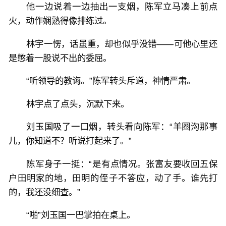
他一边说着一边抽出一支烟，陈军立马凑上前点
火，动作娴熟得像排练过。
林宇一愣，话虽重，却也似乎没错——可他心里还
是憋着一股说不出的委屈。
“听领导的教诲。”陈军转头斥道，神情严肃。
林宇点了点头，沉默下来。
刘玉国吸了一口烟，转头看向陈军：“羊圈沟那事
儿，你知道不？听说打起来了。”
陈军身子一挺：“是有点情况。张富友要收回五保
户田明家的地，田明的侄子不答应，动了手。谁先打
的，我还没细查。”
“啪”刘玉国一巴掌拍在桌上。