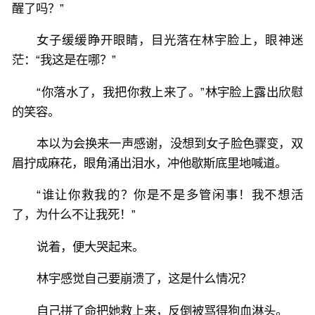
醒了吗？”
女子缓缓睁开眼睛，目光落在林宇脸上，眼神迷
茫：“我这是在哪？”
“你落水了，我把你救上来了。”林宇脸上露出欣慰
的笑容。
本以为会换来一声感谢，没想到女子脸色骤变，双
眉拧成麻花，眼角涌出泪水，冲他歇斯底里地喊道。
“谁让你救我的？你是不是多管闲事！我不想活
了，为什么不让我死！”
说着，便大哭起来。
林宇感觉自己要崩溃了，这是什么情况？
自己拼了命把她救上来，反倒被骂得狗血淋头。