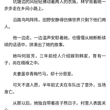
坑塘边的风轻轻拂动着两人的衣角，林宇背着她一
步步走在乡间小路上。
沿路鸟鸣阵阵，田野安静得仿佛世界只剩下他们两
人。
他一边走，一边温声安慰着她，也慢慢从她断断续
续的话语中，拼凑出了她的故事。
她叫何丽芳，三年前经人介绍嫁到韩家，育有一
子，尚在襁褓之中。
夫妻虽非青梅竹马，却十分恩爱。
可天不遂人愿，半年前丈夫在车队出了意外，当场
身亡。
从那以后，她独自带着孩子熬日子。村里人表面关
心。