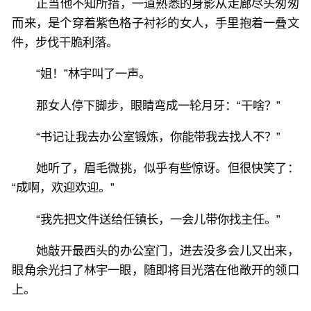
正当他不知所措，一道熟悉的身影从走廊尽头匆匆
而来，是个穿着紫色格子衬衫的女人，手里抱着一叠文
件，步伐干脆利落。
“姐！”林宇叫了一声。
那女人停下脚步，眼睛弯成一轮月牙：“干啥？”
“书记让我去办公室锻炼，你能带我去找人不？”
她听了，眉毛微挑，似乎有些惊讶。但很快笑了：
“成啊，欢迎欢迎。”
“我先把文件送给任镇长，一会儿带你找主任。”
她敲开最西头的办公室门，进去没多会儿又出来，
眼角余光扫了林宇一眼，随即将目光落在他敞开的领口
上。