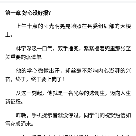
第一章 好心没好报？
上午十点的阳光明晃晃地照在县委组织部的大楼
上。
林宇深吸一口气，双手插兜，紧紧攥着兜里那张至
关重要的派遣单。
他的掌心微微出汗，却丝毫不影响内心澎湃的兴
奋，终于，终于要上岗了！
从这一刻起，他就是一名光荣的选调生，迈向人生
新征程。
昨晚，手机提示音就没停过，同学们的祝贺短信如
雪花般涌来。