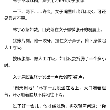
林宇不敢耽搁，双手用力挤压女子腹部。
一下、两下……许久，女子嘴里吐出几口水，可还
是昏迷不醒。
林宇心急如焚，目光落在女子微微张开的嘴唇上。
犹豫片刻，他一咬牙，捏住女子鼻子，俯下身做起
人工呼吸。
按压腹部、做人工呼吸，如此反复折腾了半个多小
时。
女子鼻腔里终于发出一声微弱的“嘤”声。
“谢天谢地！”林宇一屁股坐在地上，大口喘着粗
气，汗水顺着脸颊不停地往下淌。
过了好一会儿，他才缓过劲，再次轻声问道：“你