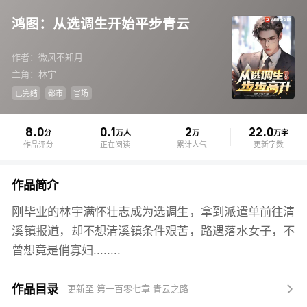
鸿图：从选调生开始平步青云
作者：微风不知月
主角：林宇
已完结
都市
官场
8.0
0.1
2
22.0
分
万人
万
万字
作品评分
正在阅读
累计人气
更新字数
作品简介
刚毕业的林宇满怀壮志成为选调生，拿到派遣单前往清
溪镇报道，却不想清溪镇条件艰苦，路遇落水女子，不
曾想竟是俏寡妇........

作品目录
更新至 第一百零七章 青云之路
