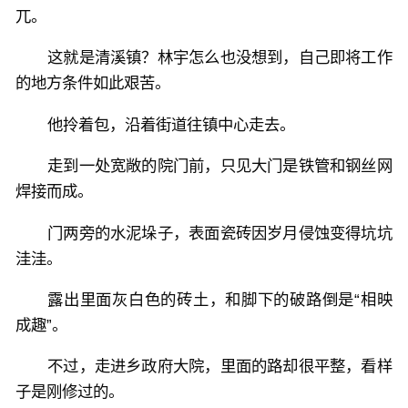
兀。
这就是清溪镇？林宇怎么也没想到，自己即将工作
的地方条件如此艰苦。
他拎着包，沿着街道往镇中心走去。
走到一处宽敞的院门前，只见大门是铁管和钢丝网
焊接而成。
门两旁的水泥垛子，表面瓷砖因岁月侵蚀变得坑坑
洼洼。
露出里面灰白色的砖土，和脚下的破路倒是“相映
成趣”。
不过，走进乡政府大院，里面的路却很平整，看样
子是刚修过的。