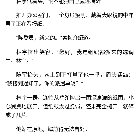
林宇低着头，恨不能把自己藏进墙缝。
推开办公室门，一个身形瘦削、戴着大眼镜的中年
男子正在看报纸。
“陈委员，新来的。”素梅介绍道。
林宇挤出笑容，“您好，我是组织部派来的选调
生，林宇。”
陈军抬头，从上到下打量了他一番，眉头紧皱：
“我接到通知了。你的派遣单呢？”
林宇一愣，连忙从裤兜掏出一团湿漉漉的纸团，小
心翼翼地展开。但纸张太过脆弱，还未完全摊开，就碎
成了几片。
他站在原地，尴尬得无法自处。