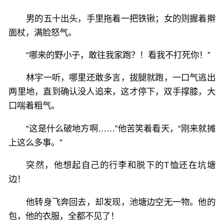
男的五十出头，手里拖着一把铁锹；女的则握着擀
面杖，满脸怒气。
“哪来的野小子，敢往我家跑？！看我不打死你！”
林宇一听，哪里还敢多言，拔腿就跑，一口气逃出
两里地，直到确认没人追来，这才停下，双手撑膝，大
口喘着粗气。
“这是什么破地方啊……”他苦笑着看天，“刚来就摊
上这么多事。”
突然，他想起自己的行李和脱下的T恤还在坑塘
边！
他转身飞奔回去，却发现，池塘边空无一物。他的
包，他的衣服，全都不见了！