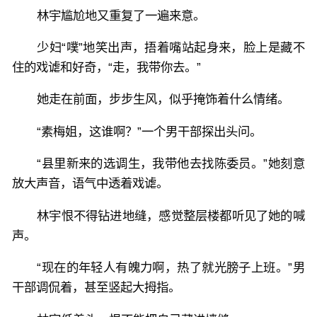
林宇尴尬地又重复了一遍来意。
少妇“噗”地笑出声，捂着嘴站起身来，脸上是藏不
住的戏谑和好奇，“走，我带你去。”
她走在前面，步步生风，似乎掩饰着什么情绪。
“素梅姐，这谁啊？”一个男干部探出头问。
“县里新来的选调生，我带他去找陈委员。”她刻意
放大声音，语气中透着戏谑。
林宇恨不得钻进地缝，感觉整层楼都听见了她的喊
声。
“现在的年轻人有魄力啊，热了就光膀子上班。”男
干部调侃着，甚至竖起大拇指。