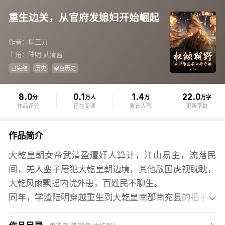
重生边关，从官府发媳妇开始崛起
作者：柳三刀
主角：陆明 武清盈
已完结
历史
架空历史
8.0
0.1
1.4
22.0
分
万人
万
万字
作品评分
正在阅读
累计人气
更新字数
作品简介
大乾皇朝女帝武清盈遭奸人算计，江山易主，流落民
间，羌人蛮子屡犯大乾皇朝边境，其他敌国虎视眈眈，
大乾风雨飘摇内忧外患，百姓民不聊生。
同年，学渣陆明穿越重生到大乾皇南郡南充县的把子村

一个叫陆明的童生身上，开局迎娶流落民间的女帝，原