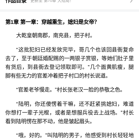
主陆家是一家子奇葩，偏心，刻薄，一门心思想让陆明
作品目录
更新至 第70章 大结局！

顶替哥哥陆阳从军，阴差阳错之下，陆明投身军旅，有
女帝暗中扶持，从南充县开始抵抗羌人蛮夷入侵。
第1章 第一章：穿越重生，媳妇是女帝？
在这期间，陆明改革南充县，大力发展农业，培育种
子，发明化肥增产，提高冶铁技术，研发枪械提升军队
大乾皇朝南郡，南充县，把子村。
实力，杀的羌人蛮子不敢越边境雷池一步，百姓丰衣足
“这批犯妇已经发放完毕，哥几个也该回县衙复命
食，深得百姓爱戴。
去了，至于朝廷婚配赐的一两银子赏银，等她们肚子里
陆明一路招兵扩军，从一小兵到手握重兵的边疆大吏。
有货后，到县衙去登记领取即可。”几个面黄肌瘦，腿
数年以后，大乾皇朝天下分崩离析，叛军围困皇城，皇
脚有些无力的官差冲着把子村口的村长说道。
朝岌岌可危，陆明奉旨进军平乱，看着皇城上等待救援
的女帝，陆明惊骇的发现，陪伴他同生共死的夫人，竟
“官差老爷慢走。”村长张老汉一脸的恭敬之色。
然是当朝女帝……
“陆明，你还傻愣着干嘛，还不赶紧挑媳妇，难道
你想打一辈子光棍，或者是想服兵役去上战场。”村长
看到陆明愣在那不动，他是皱起眉头。
“哦，好的。”叫陆明的男子，他感受到村长轻轻地