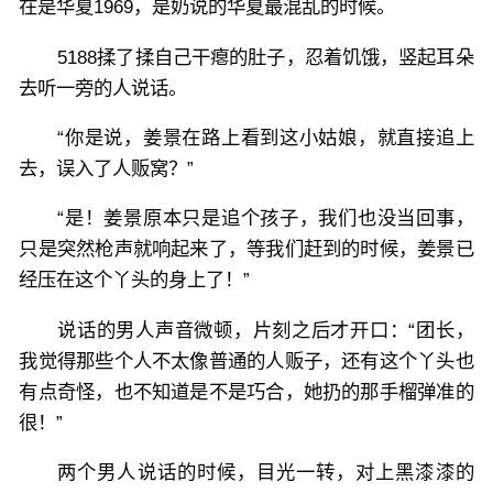
在是华夏1969，是奶说的华夏最混乱的时候。
5188揉了揉自己干瘪的肚子，忍着饥饿，竖起耳朵
去听一旁的人说话。
“你是说，姜景在路上看到这小姑娘，就直接追上
去，误入了人贩窝？”
“是！姜景原本只是追个孩子，我们也没当回事，
只是突然枪声就响起来了，等我们赶到的时候，姜景已
经压在这个丫头的身上了！”
说话的男人声音微顿，片刻之后才开口：“团长，
我觉得那些个人不太像普通的人贩子，还有这个丫头也
有点奇怪，也不知道是不是巧合，她扔的那手榴弹准的
很！”
两个男人说话的时候，目光一转，对上黑漆漆的