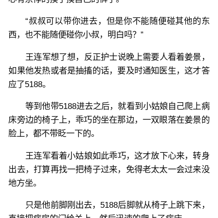
“叔叔可以带你进去，但是你不能随便碰其他的东
西，也不能随便碰你小叔，明白吗？”
王连军想了想，反正护士说晚上需要人看着姜景，
如果他发热或者是抽搐的话，要及时通知医生，这才答
应了5188。
等到他带5188进去之后，就看到小姑娘自己爬上病
床旁边的椅子上，乖巧的坐在那边，一双眼落在姜景的
脸上，都不带眨一下的。
王连军看着小姑娘如此乖巧，这才放下心来，转身
出去，打算再找一把椅子过来，免得老太太一会过来没
地方坐。
只是他前脚刚出去，5188后脚就从椅子上跳下来，