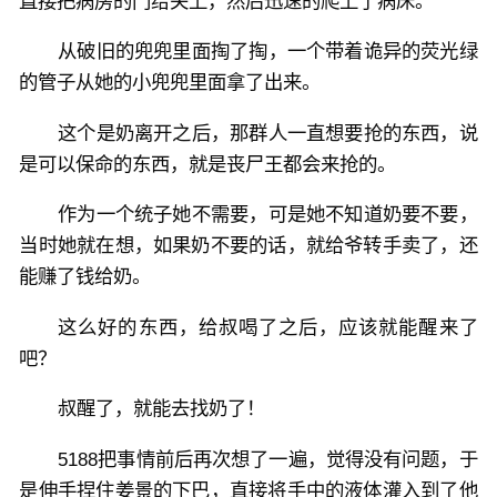
直接把病房的门给关上，然后迅速的爬上了病床。
从破旧的兜兜里面掏了掏，一个带着诡异的荧光绿
的管子从她的小兜兜里面拿了出来。
这个是奶离开之后，那群人一直想要抢的东西，说
是可以保命的东西，就是丧尸王都会来抢的。
作为一个统子她不需要，可是她不知道奶要不要，
当时她就在想，如果奶不要的话，就给爷转手卖了，还
能赚了钱给奶。
这么好的东西，给叔喝了之后，应该就能醒来了
吧？
叔醒了，就能去找奶了！
5188把事情前后再次想了一遍，觉得没有问题，于
是伸手捏住姜景的下巴，直接将手中的液体灌入到了他