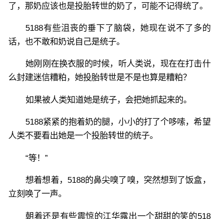
了，那奶应该也是投胎转世的奶了，可能不记得统了。
5188有些沮丧的垂下了脑袋，她现在说不了多的
话，也不敢和奶说自己是统子。
她刚刚在换衣服的时候，听人类说，现在在打击什
么封建迷信糟粕，她投胎转世是不是也算是糟粕？
如果被人类知道她是统子，会把她抓起来的。
5188紧紧的抱着奶的腿，小小的打了个哆嗦，希望
人类不要看出她是一个投胎转世的统子。
“等！”
想着想着，5188的鼻尖嗅了嗅，突然想到了饭盒，
立刻唤了一声。
朝着还是有些震惊的江华露出一个甜甜的笑的518