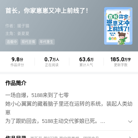
首长，你家崽崽又冲上前线了！
作者：媛子猫
主角：姜夏夏
连载中
现代言情
年代重生
9.8
0.7
63.6
185.0
分
万人
万
万字
作品评分
正在阅读
累计人气
更新字数
作品简介
一场自爆，5188来到了七零
她小心翼翼的藏着脑子里还在运转的系统，装起人类幼
崽
为了跟奶回去，5188主动交代爹娘已死。

只要她改变老姜家人命运一次，就能从末世空间取出东