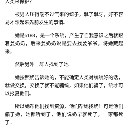
人类来保护？
被男人压得喘不过气来的统子，龇了龇牙，好不容
易才想起来先前发生的事情。
她是5188，是一个系统，产生了自我意识之后就跟
着姜奶奶，后来姜奶奶说是要去找姜爷爷，将她藏起
来。
然后另外一群人找到了她。
她按照奶告诉她的，不能确定人类对统统好的话，
就做交换，交换了就不能骗统，如果他们骗了，统才可
以报复他们。
所以她帮他们找到资源，他们帮她找奶！可是他们
骗了她，她都听到了，他们说奶早就死了，一家都死
了。