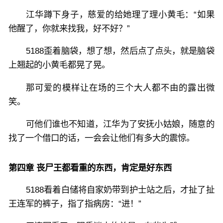
江华蹲下身子，慈爱的给她理了理小黄毛：“如果
他醒了，你就来找我，好不好？”
5188歪着脑袋，想了想，然后点了点头，就是脑袋
上翘起的小黄毛都晃了晃。
那可爱的模样让在场的三个大人都不由的露出微
笑。
可他们谁也不知道，江华为了安抚小姑娘，随意的
找了一个借口的话，一会会让他们有多大的震惊。
第四章 丧尸王都看重的东西，肯定是好东西
5188看着白储将自家奶带到护士站之后，才扯了扯
王连军的裤子，指了指病房：“进！”