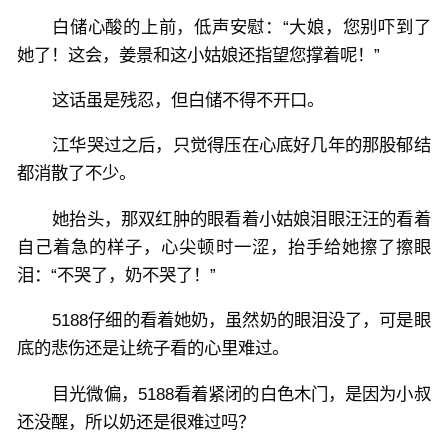
白储心酸的上前，低声安慰：“大娘，您别吓到了
她了！这会，姜景和这小姑娘还指望您撑着呢！”
这话虽是残忍，但白储不得不开口。
江华哭过之后，只觉得压在心底好几年的那股郁结
都消散了不少。
她抬头，那双红肿的眼看着小姑娘泪眼汪汪的看着
自己着急的样子，心尖顿时一涩，抬手给她擦了擦眼
泪：“不哭了，奶不哭了！”
5188仔细的看着她奶，虽然奶的眼泪没了，可是眼
底的悲伤还是让统子看的心里难过。
目光微偏，5188看着紧闭的白色木门，是因为小叔
还没醒，所以奶还是很难过吗？