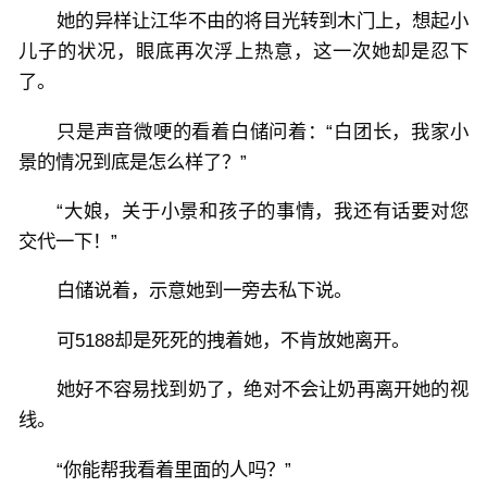
她的异样让江华不由的将目光转到木门上，想起小
儿子的状况，眼底再次浮上热意，这一次她却是忍下
了。
只是声音微哽的看着白储问着：“白团长，我家小
景的情况到底是怎么样了？”
“大娘，关于小景和孩子的事情，我还有话要对您
交代一下！”
白储说着，示意她到一旁去私下说。
可5188却是死死的拽着她，不肯放她离开。
她好不容易找到奶了，绝对不会让奶再离开她的视
线。
“你能帮我看着里面的人吗？”