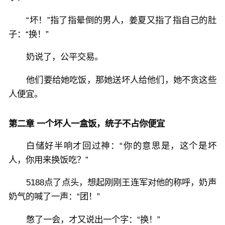
“坏！”指了指晕倒的男人，姜夏又指了指自己的肚
子：“换！”
奶说了，公平交易。
他们要给她吃饭，那她送坏人给他们，她不贪这些
人便宜。
第二章 一个坏人一盒饭，统子不占你便宜
白储好半响才回过神：“你的意思是，这个是坏
人，你用来换饭吃？”
5188点了点头，想起刚刚王连军对他的称呼，奶声
奶气的喊了一声：“团！”
憋了一会，才又说出一个字：“换！”