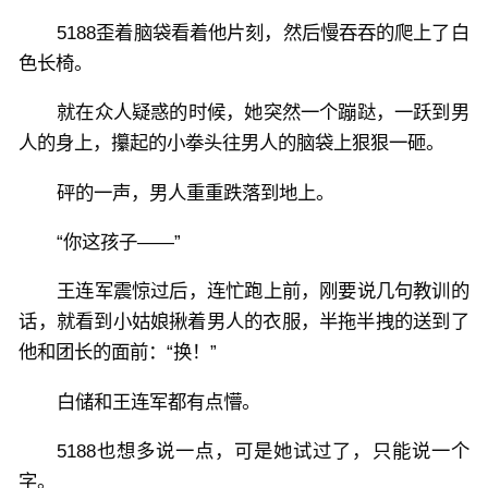
5188歪着脑袋看着他片刻，然后慢吞吞的爬上了白
色长椅。
就在众人疑惑的时候，她突然一个蹦跶，一跃到男
人的身上，攥起的小拳头往男人的脑袋上狠狠一砸。
砰的一声，男人重重跌落到地上。
“你这孩子——”
王连军震惊过后，连忙跑上前，刚要说几句教训的
话，就看到小姑娘揪着男人的衣服，半拖半拽的送到了
他和团长的面前：“换！”
白储和王连军都有点懵。
5188也想多说一点，可是她试过了，只能说一个
字。