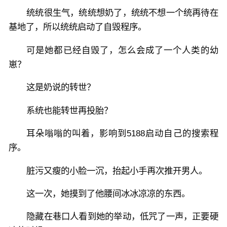
统统很生气，统统想奶了，统统不想一个统再待在
基地了，所以统统启动了自毁程序。
可是她都已经自毁了，怎么会成了一个人类的幼
崽？
这是奶说的转世？
系统也能转世再投胎？
耳朵嗡嗡的叫着，影响到5188启动自己的搜索程
序。
脏污又瘦的小脸一沉，抬起小手再次推开男人。
这一次，她摸到了他腰间冰冰凉凉的东西。
隐藏在巷口人看到她的举动，低咒了一声，正要硬