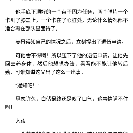
他手底下顶好的一个苗子因为任务，两个弹片一个
卡到了膝盖上，一个卡在了心脏处，无论什么情况都不
适合再在部队里面待了。
姜景得知自己的情况之后，立刻提出了退伍申请。
可他舍不得啊！所以压下了他的退伍申请，让他先
回去养身体，然后他想想办法，看看能不能让他转后
勤，可谁知道这又出了这么一出事。
“通知吧！”
思虑许久，白储最终还是叹了口气，这事情瞒不住
啊！
入夜