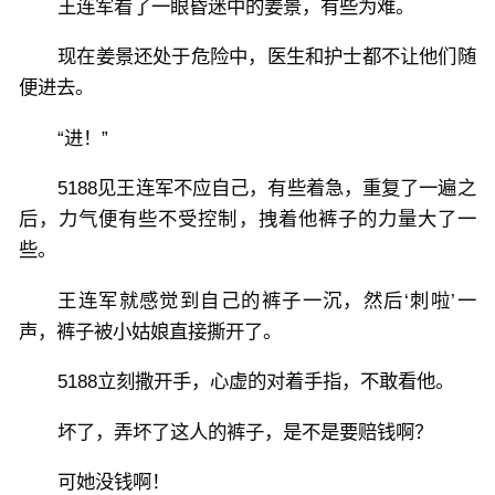
王连军看了一眼昏迷中的姜景，有些为难。
现在姜景还处于危险中，医生和护士都不让他们随
便进去。
“进！”
5188见王连军不应自己，有些着急，重复了一遍之
后，力气便有些不受控制，拽着他裤子的力量大了一
些。
王连军就感觉到自己的裤子一沉，然后‘刺啦’一
声，裤子被小姑娘直接撕开了。
5188立刻撒开手，心虚的对着手指，不敢看他。
坏了，弄坏了这人的裤子，是不是要赔钱啊？
可她没钱啊！