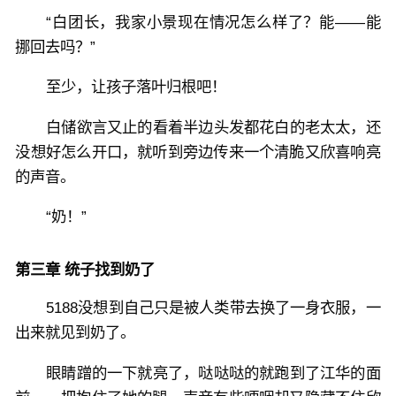
“白团长，我家小景现在情况怎么样了？能——能
挪回去吗？”
至少，让孩子落叶归根吧！
白储欲言又止的看着半边头发都花白的老太太，还
没想好怎么开口，就听到旁边传来一个清脆又欣喜响亮
的声音。
“奶！”
第三章 统子找到奶了
5188没想到自己只是被人类带去换了一身衣服，一
出来就见到奶了。
眼睛蹭的一下就亮了，哒哒哒的就跑到了江华的面