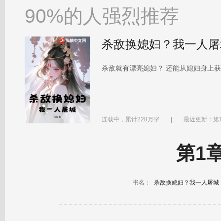
90%的人强烈推荐
杀敌换媳妇？我一人屠
杀敌就有漂亮媳妇？ 还能从媳妇身上获
连载中，累计228万字
|
最近更新：第1
第1
书名：
杀敌换媳妇？我一人屠城