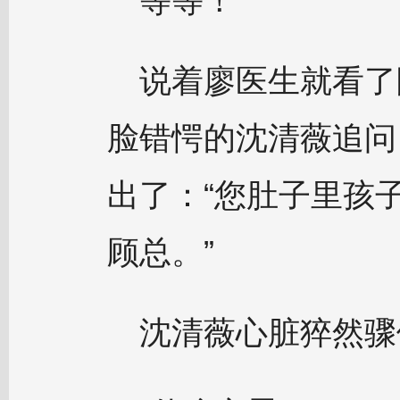
等等！
说着廖医生就看了
脸错愕的沈清薇追问
出了：“您肚子里孩
顾总。”
沈清薇心脏猝然骤