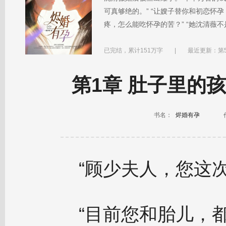
可真够绝的。” “让嫂子替你和初恋怀
疼，怎么能吃怀孕的苦？” “她沈清薇不
个真相：丈夫弱精，医院弄错胚胎，自
生下肚子里的孩子，让他们来爱自己吧
已完结，累计151万字
|
最近更新：第5
大佬现身沈清薇身后，将她一把搂进怀
第1章 肚子里的
书名：
烬婚有孕
“顾少夫人，您这
“目前您和胎儿，