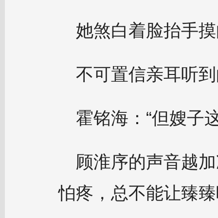
她煞白着脸抬手摸
不可置信亲耳听到
霍铭海：“但嫂子
顾淮序的声音越加
怕疼，总不能让臻臻