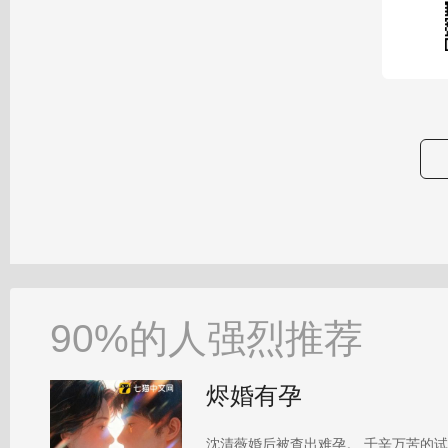
90%的人强烈推荐
烬婚有孕
沈清薇婚后被查出难孕。 千辛万苦的